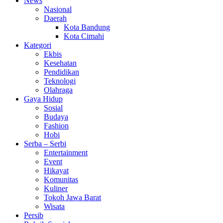
News
Nasional
Daerah
Kota Bandung
Kota Cimahi
Kategori
Ekbis
Kesehatan
Pendidikan
Teknologi
Olahraga
Gaya Hidup
Sosial
Budaya
Fashion
Hobi
Serba – Serbi
Entertainment
Event
Hikayat
Komunitas
Kuliner
Tokoh Jawa Barat
Wisata
Persib