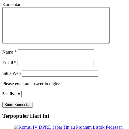
Komentar
Nama
*
Email
*
Situs Web
Please enter an answer in digits:
5 − five =
Terpopuler Hari Ini