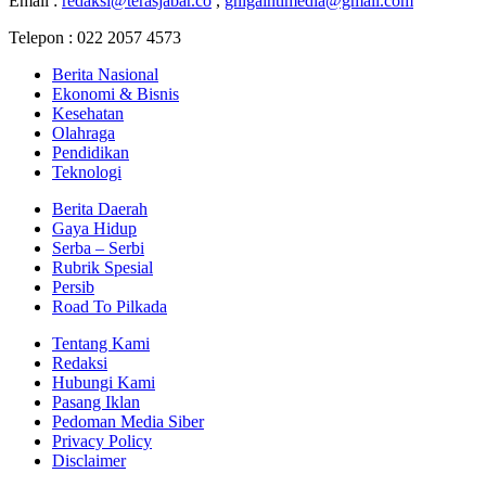
Email :
redaksi@terasjabar.co
,
ghigaintimedia@gmail.com
Telepon : 022 2057 4573
Berita Nasional
Ekonomi & Bisnis
Kesehatan
Olahraga
Pendidikan
Teknologi
Berita Daerah
Gaya Hidup
Serba – Serbi
Rubrik Spesial
Persib
Road To Pilkada
Tentang Kami
Redaksi
Hubungi Kami
Pasang Iklan
Pedoman Media Siber
Privacy Policy
Disclaimer