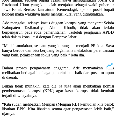
Ade dilantik sebagai bupati Tasikmalaya menggantikan posisi Uu
Ruzhanul Ulum yang kini telah menjabat sebagai wakil gubernur
Jawa Barat. Berdasarkan aturan Kemendagri, apabila posisi bupati
kosong maka wakilnya harus mengisi kursi yang ditinggalkan.
Ade mengaku, adanya kasus dugaan korupsi yang menyeret Sekda
Kabupaten Tasikmalaya, Abdul Khodir, tidak akan terlalu
berpengaruh pada roda pemerintahan. Terlebih pengajuan APBD
telah dalam konsultasi dengan Pemprov Jabar.
“Mudah-mudahan, sesuatu yang kurang ini menjadi PR kita. Saya
hanya berdoa dan bisa berjuang bagaimana melakukan perencanaan
yang baik, pelaksanaan fokus yang baik,” kata dia.
Dalam proses pengawasan anggaran, Ade menyatakan telah
melibatkan berbagai lembaga pemerintahan baik dari pusat maupun
di daerah.
Bukan tidak mungkin, kata dia, ia juga akan melibatkan komisi
pemberantasan korupsi (KPK) agar kasus korupsi tidak kembali
terjadi di wilayahnya.
“Kita sudah melibatkan Menpan (Menpan RB) kemudian kita besok
libatkan BPK. Kita libatkan semua agar pengawasan lebih baik,”
ujarnya.