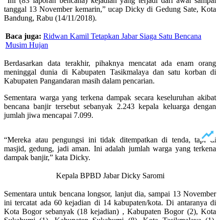
“Ini (83 laporan bencana) kejadian yang terjadi dari awal sampai
tanggal 13 November kemarin,” ucap Dicky di Gedung Sate, Kota
Bandung, Rabu (14/11/2018).
Baca juga:
Ridwan Kamil Tetapkan Jabar Siaga Satu Bencana
Musim Hujan
Berdasarkan data terakhir, pihaknya mencatat ada enam orang
meninggal dunia di Kabupaten Tasikmalaya dan satu korban di
Kabupaten Pangandaran masih dalam pencarian.
Sementara warga yang terkena dampak secara keseluruhan akibat
bencana banjir tersebut sebanyak 2.243 kepala keluarga dengan
jumlah jiwa mencapai 7.099.
“Mereka atau pengungsi ini tidak ditempatkan di tenda, tapi di
masjid, gedung, jadi aman. Ini adalah jumlah warga yang terkena
dampak banjir,” kata Dicky.
Kepala BPBD Jabar Dicky Saromi
Sementara untuk bencana longsor, lanjut dia, sampai 13 November
ini tercatat ada 60 kejadian di 14 kabupaten/kota. Di antaranya di
Kota Bogor sebanyak (18 kejadian) , Kabupaten Bogor (2), Kota