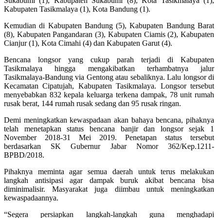
Sukabumi (1), Kabupaten Sukabumi (8), Kota Tasikmalaya (1),
Kabupaten Tasikmalaya (1), Kota Bandung (1).
Kemudian di Kabupaten Bandung (5), Kabupaten Bandung Barat
(8), Kabupaten Pangandaran (3), Kabupaten Ciamis (2), Kabupaten
Cianjur (1), Kota Cimahi (4) dan Kabupaten Garut (4).
Bencana longsor yang cukup parah terjadi di Kabupaten
Tasikmalaya hingga mengakibatkan terhambatnya jalur
Tasikmalaya-Bandung via Gentong atau sebaliknya. Lalu longsor di
Kecamatan Cipatujah, Kabupaten Tasikmalaya. Longsor tersebut
menyebabkan 832 kepala keluarga terkena dampak, 78 unit rumah
rusak berat, 144 rumah rusak sedang dan 95 rusak ringan.
Demi meningkatkan kewaspadaan akan bahaya bencana, pihaknya
telah menetapkan status bencana banjir dan longsor sejak 1
November 2018-31 Mei 2019. Penetapan status tersebut
berdasarkan SK Gubernur Jabar Nomor 362/Kep.1211-
BPBD/2018.
Pihaknya meminta agar semua daerah untuk terus melakukan
langkah antisipasi agar dampak buruk akibat bencana bisa
diminimalisir. Masyarakat juga diimbau untuk meningkatkan
kewaspadaannya.
“Segera persiapkan langkah-langkah guna menghadapi