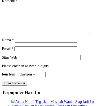
Komentar
Nama
*
Email
*
Situs Web
Please enter an answer in digits:
fourteen − thirteen =
Terpopuler Hari Ini