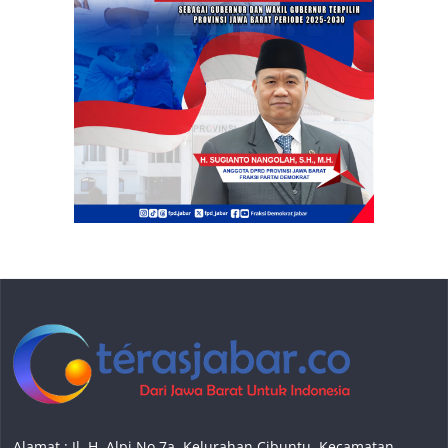
Alamat : Jl. H. Alpi No.7a, Kelurahan Cibuntu, Kecamatan