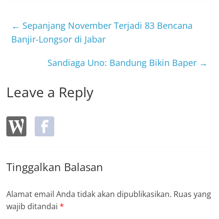
e
er
b
←
Sepanjang November Terjadi 83 Bencana
o
Banjir-Longsor di Jabar
o
Sandiaga Uno: Bandung Bikin Baper
→
k
Leave a Reply
Tinggalkan Balasan
Alamat email Anda tidak akan dipublikasikan.
Ruas yang
wajib ditandai
*