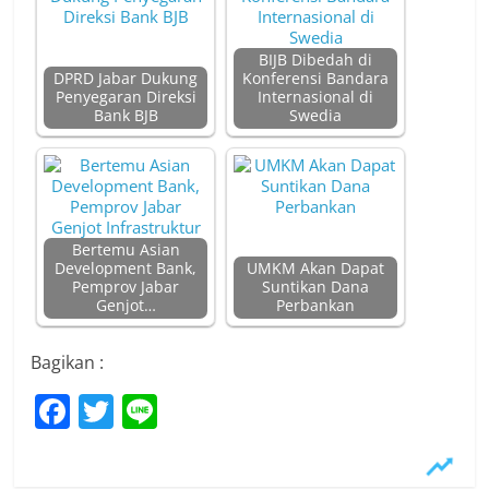
BIJB Dibedah di
DPRD Jabar Dukung
Konferensi Bandara
Penyegaran Direksi
Internasional di
Bank BJB
Swedia
Bertemu Asian
Development Bank,
UMKM Akan Dapat
Pemprov Jabar
Suntikan Dana
Genjot…
Perbankan
Bagikan :
F
T
Li
a
w
n
c
itt
e