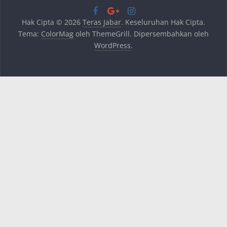
Hak Cipta © 2026
Teras Jabar
. Keseluruhan Hak Cipta.
Tema:
ColorMag
oleh ThemeGrill. Dipersembahkan oleh
WordPress
.