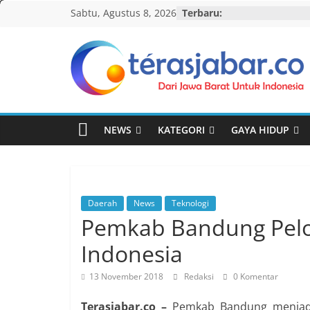
Skip
Sabtu, Agustus 8, 2026
Terbaru:
to
content
Teras
Jabar
NEWS
KATEGORI
GAYA HIDUP
Daerah
News
Teknologi
Pemkab Bandung Pelop
Indonesia
13 November 2018
Redaksi
0 Komentar
Terasjabar.co –
Pemkab Bandung menjadi 