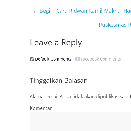
e
er
b
←
Begini Cara Ridwan Kamil Maknai Har
o
Puskesmas R
o
k
Leave a Reply
Default Comments
Facebook Comments
Tinggalkan Balasan
Alamat email Anda tidak akan dipublikasikan.
Komentar