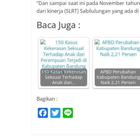
“Dan sampai saat ini pada November tahun 2
dari kinerja (SLRT) Sabilulungan yang ada 
Baca Juga :
150 Kasus Kekerasan
APBD Perubahan
Seksual Terhadap
Kabupaten Bandung
Anak dan…
Naik 2,21 Persen
Bagikan :
F
T
Li
a
w
n
c
itt
e