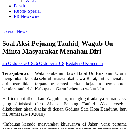
Wisata
Persib
Rubrik Spesial
PR Newswire
Daerah
News
Soal Aksi Pejuang Tauhid, Wagub Uu
Minta Masyarakat Menahan Diri
26 Oktober 2018
26 Oktober 2018
Redaksi
0 Komentar
Terasjabar
.
co
– Wakil Gubernur Jawa Barat Uu Ruzhanul Ulum,
mengimbau kepada seluruh masyarakat Jawa Barat, untuk menahan
diri agar tidak terpancing emosi terkait kejadian pembakaran
bendera tauhid di Kabupaten Garut beberapa waktu lalu.
Hal tersebut dikatakan Wagub Uu, mengingat adanya seruan aksi
yang diinisiasi oleh Aliansi Pejuang Tauhid. Aksi tersebut
dikabarkan akan digelar di depan Gedung Sate Kota Bandung, hari
ini, Jumat (26/10/2018).
“Imbauan kepada masyarakat khususnya di Jabar, yang pertama