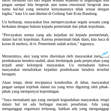
harus menahan diri dari segala sesuatu kejadian di lingkungan kita
jangan sampai kita bergerak atas nama emosional bergerak atas
nama hal-hal yang menurut kenyataannya tidak sesuai dengan
logika,” kata Uu saat ditemui di Gedung Sate Kota Bandung.
Uu berharap, masyarakat bisa mempercayakan segala sesuatu yang
berkaitan dengan hukum kepada pemerintah dan pihak kepolisian.
“Percayakan semua yang ada kejadian ini kepada peemerintah,
dalam hal ini kepolisian. Karena pemerintah tidak diam, kita baca di
koran di medsos, di tv. Pemerintah sudah action,” tegasnya.
Menurutnya, aksi yang terus diserukan oleh masyarakat mengenai
pembakaran bendera tauhid, akan berdampak pada perpecahan yang
terjadi antar kelompok masyarakat. Uu memahami bahwa
masyarakat menafsirkan kejadian pembekaran bendera tersebut
beragam.
Akan tetapi, demi terciptanya kondusiftas di Jabar, masyarakat
jangan sampai terjebak dalam isu yang terus digoreng oleh pihak-
pihak yang mempunyai kepentingan.
“Saya memahami apa yang menjadi kegundahan masyarakat, tetapi
dalam hal ini ada berbagai macam penafsiran. Ada yang
menganggap organisasi terlarang, bahkan ada yang menganggap