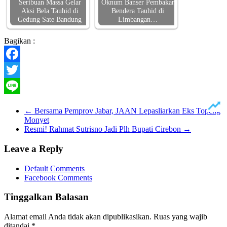
Seribuan Massa Gelar
Oknum Banser Pembakar
Aksi Bela Tauhid di
Bendera Tauhid di
Gedung Sate Bandung
Limbangan…
Bagikan :
Facebook
Twitter
Line
←
Bersama Pemprov Jabar, JAAN Lepasliarkan Eks Topeng
Monyet
Resmi! Rahmat Sutrisno Jadi Plh Bupati Cirebon
→
Leave a Reply
Default Comments
Facebook Comments
Tinggalkan Balasan
Alamat email Anda tidak akan dipublikasikan.
Ruas yang wajib
ditandai
*