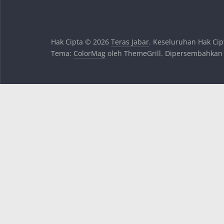
Hak Cipta © 2026
Teras Jabar
. Keseluruhan Hak Cip
Tema:
ColorMag
oleh ThemeGrill. Dipersembahkan