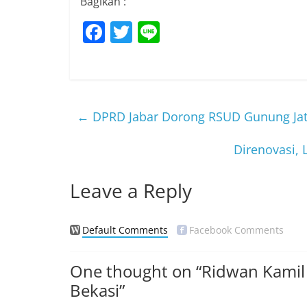
Bagikan :
F
T
Li
a
w
n
c
itt
e
e
er
b
←
DPRD Jabar Dorong RSUD Gunung Jati
o
Direnovasi,
o
k
Leave a Reply
Default Comments
Facebook Comments
One thought on “
Ridwan Kamil
Bekasi
”