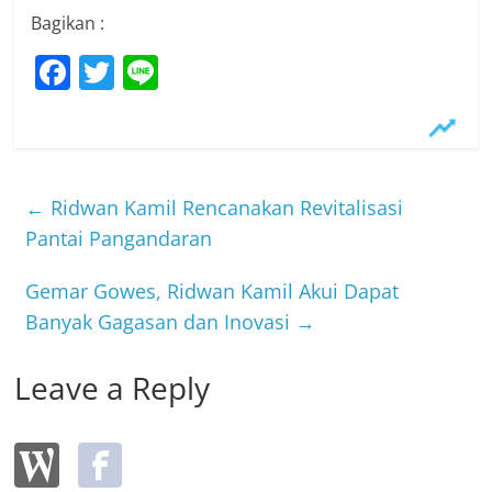
Bagikan :
F
T
Li
a
w
n
c
itt
e
e
er
b
←
Ridwan Kamil Rencanakan Revitalisasi
o
Pantai Pangandaran
o
Gemar Gowes, Ridwan Kamil Akui Dapat
k
Banyak Gagasan dan Inovasi
→
Leave a Reply