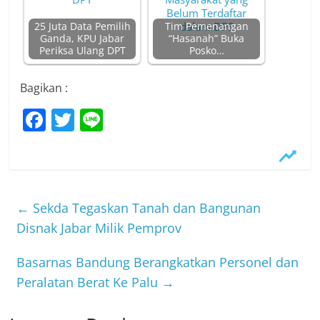
25 Juta Data Pemilih
Tim Pemenangan
Ganda, KPU Jabar
“Hasanah” Buka
Periksa Ulang DPT
Posko…
Bagikan :
F
T
Li
a
w
n
c
itt
e
e
er
b
←
Sekda Tegaskan Tanah dan Bangunan
o
Disnak Jabar Milik Pemprov
o
Basarnas Bandung Berangkatkan Personel dan
k
Peralatan Berat Ke Palu
→