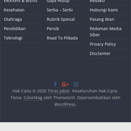
Ekonomi & Bisnis
Gaya Hidup
Redaksi
Kesehatan
Serba – Serbi
Hubungi Kami
Olahraga
Rubrik Spesial
Pasang Iklan
Pendidikan
Persib
Pedoman Media
Siber
Teknologi
Road To Pilkada
Privacy Policy
Disclaimer
Hak Cipta © 2026
Teras Jabar
. Keseluruhan Hak Cipta.
Tema:
ColorMag
oleh ThemeGrill. Dipersembahkan oleh
WordPress
.