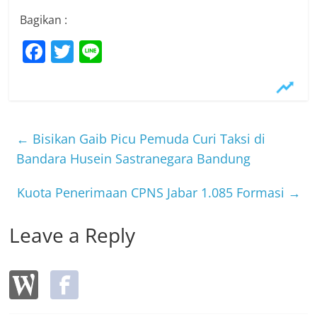
Bagikan :
F
T
Li
a
w
n
c
itt
e
e
er
b
←
Bisikan Gaib Picu Pemuda Curi Taksi di
o
Bandara Husein Sastranegara Bandung
o
Kuota Penerimaan CPNS Jabar 1.085 Formasi
→
k
Leave a Reply