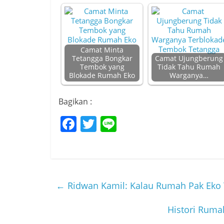
Camat Minta
Tetangga Bongkar
Camat Ujungberung
Tembok yang
Tidak Tahu Rumah
Blokade Rumah Eko
Warganya…
Bagikan :
F
T
Li
a
w
n
c
itt
e
e
er
b
←
Ridwan Kamil: Kalau Rumah Pak Eko 
o
Histori Ruma
o