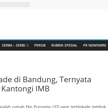
SERBA – SERBI
PERSIB
RUBRIK SPESIAL
PR NEWSWIRE
de di Bandung, Ternyata
 Kantongi IMB
asalah rumah Eko Purnomo (37) yang terblokade tembok