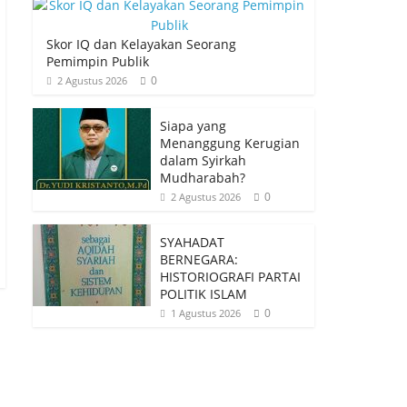
Skor IQ dan Kelayakan Seorang
Pemimpin Publik
0
2 Agustus 2026
Siapa yang
Menanggung Kerugian
dalam Syirkah
Mudharabah?
0
2 Agustus 2026
SYAHADAT
BERNEGARA:
HISTORIOGRAFI PARTAI
POLITIK ISLAM
0
1 Agustus 2026