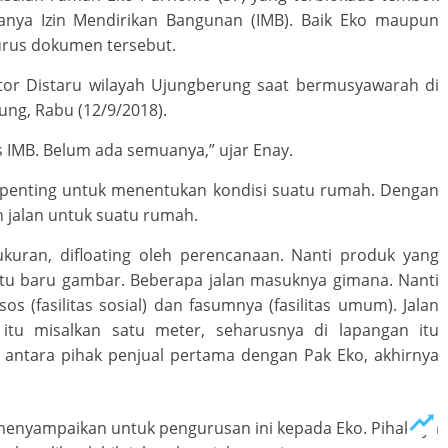
anya Izin Mendirikan Bangunan (IMB). Baik Eko maupun
urus dokumen tersebut.
ator Distaru wilayah Ujungberung saat bermusyawarah di
ng, Rabu (12/9/2018).
 IMB. Belum ada semuanya,” ujar Enay.
penting untuk menentukan kondisi suatu rumah. Dengan
h jalan untuk suatu rumah.
ukuran, difloating oleh perencanaan. Nanti produk yang
h itu baru gambar. Beberapa jalan masuknya gimana. Nanti
os (fasilitas sosial) dan fasumnya (fasilitas umum). Jalan
tu misalkan satu meter, seharusnya di lapangan itu
i antara pihak penjual pertama dengan Pak Eko, akhirnya
enyampaikan untuk pengurusan ini kepada Eko. Pihaknya