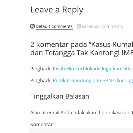
k
Leave a Reply
Default Comments
Facebook Comments
2 komentar pada “
Kasus Rumah
dan Tetangga Tak Kantongi IM
Pingback:
Kisah Eko Terblokade Ingatkan Oded
Pingback:
Pemkot Bandung dan BPN Ukur Lagi
Tinggalkan Balasan
Alamat email Anda tidak akan dipublikasikan.
Komentar