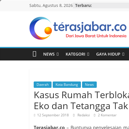
Skip
Sabtu, Agustus 8, 2026
Terbaru:
to
content
Teras
Jabar
NEWS
KATEGORI
GAYA HIDUP
Daerah
Kota Bandung
News
Kasus Rumah Terbloka
Eko dan Tetangga Tak
12 September 2018
Redaksi
2 Komentar
Terasjabar.co
– Buntunya penyelesaian m