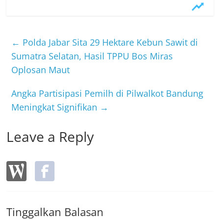
c
itt
e
e
er
b
←
Polda Jabar Sita 29 Hektare Kebun Sawit di
o
Sumatra Selatan, Hasil TPPU Bos Miras
Oplosan Maut
o
k
Angka Partisipasi Pemilh di Pilwalkot Bandung
Meningkat Signifikan
→
Leave a Reply
Tinggalkan Balasan