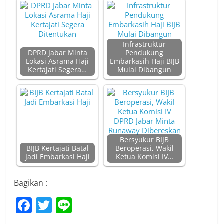
Infrastruktur
DPRD Jabar Minta
Pendukung
Lokasi Asrama Haji
Embarkasih Haji BIJB
Kertajati Segera…
Mulai Dibangun
Bersyukur BIJB
BIJB Kertajati Batal
Beroperasi, Wakil
Jadi Embarkasi Haji
Ketua Komisi IV…
Bagikan :
F
T
Li
a
w
n