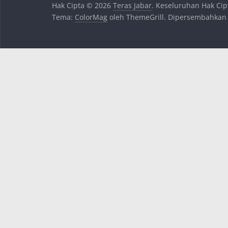
Hak Cipta © 2026
Teras Jabar
. Keseluruhan Hak Cip
Tema:
ColorMag
oleh ThemeGrill. Dipersembahkan