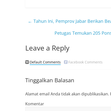
c
itt
e
e
er
b
←
Tahun Ini, Pemprov Jabar Berikan Be
o
Petugas Temukan 205 Ponse
o
k
Leave a Reply
Default Comments
Facebook Comments
Tinggalkan Balasan
Alamat email Anda tidak akan dipublikasikan.
Komentar