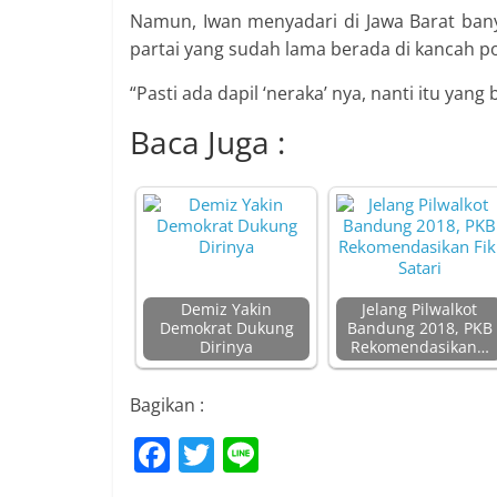
Namun, Iwan menyadari di Jawa Barat bany
partai yang sudah lama berada di kancah poli
“Pasti ada dapil ‘neraka’ nya, nanti itu yang 
Baca Juga :
Demiz Yakin
Jelang Pilwalkot
Demokrat Dukung
Bandung 2018, PKB
Dirinya
Rekomendasikan…
Bagikan :
F
T
Li
a
w
n