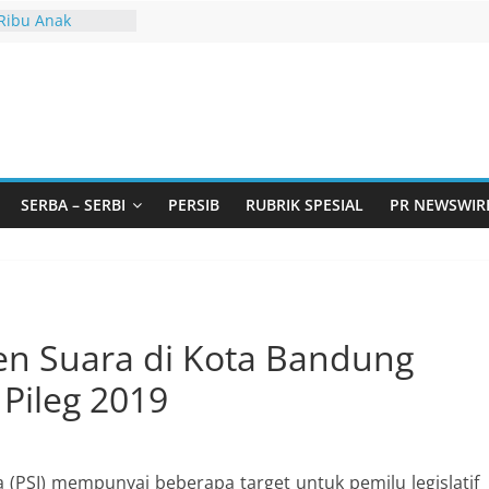
 Ribu Anak
ndung Barat Siap
URI Lewat
iwangi 2026
KA AKU ADA
arjo Bahas
i: Pintu Taubat
Remaja, Solusi
SERBA – SERBI
PERSIB
RUBRIK SPESIAL
PR NEWSWIR
asalah
urtadan Gandeng
lar Seminar
an Standarisasi
s Pemurtadan
sen Suara di Kota Bandung
Pileg 2019
ia (PSI) mempunyai beberapa target untuk pemilu legislatif