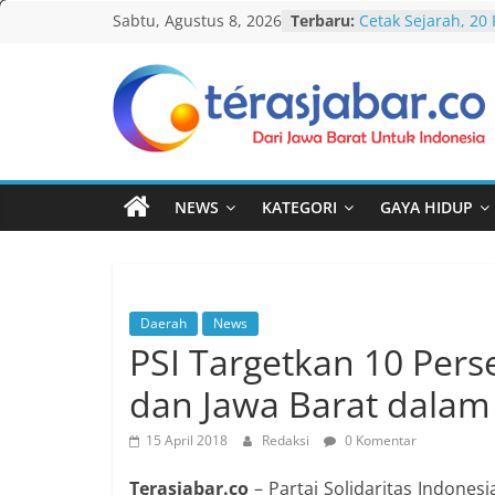
Skip
Sabtu, Agustus 8, 2026
Terbaru:
Cetak Sejarah, 20
to
PAUD/TK/RA di Ba
Pecahkan Rekor M
content
Festival Tunas Sil
AKU NGONTÉN MA
Teras
Debat Publik Sido
LGBTQ, Ustadz Yud
Jabar
Selalu Terbuka
Darurat HIV pada 
NEWS
KATEGORI
GAYA HIDUP
tak Menyentuh M
Komnas Anti Pem
Dewan Dakwah Ge
Nasional, Rumusk
Penanganan Kasu
Daerah
News
PSI Targetkan 10 Per
dan Jawa Barat dalam 
15 April 2018
Redaksi
0 Komentar
Terasjabar.co
– Partai Solidaritas Indones