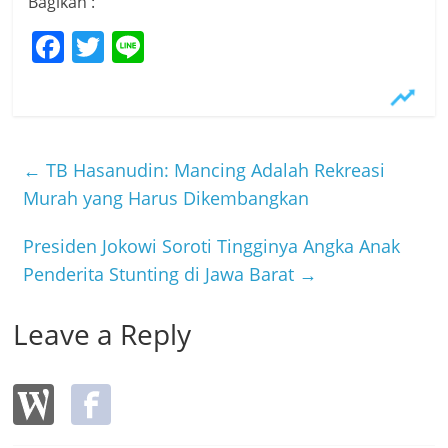
Bagikan :
F
T
Li
a
w
n
c
itt
e
e
er
b
←
TB Hasanudin: Mancing Adalah Rekreasi
o
Murah yang Harus Dikembangkan
o
Presiden Jokowi Soroti Tingginya Angka Anak
k
Penderita Stunting di Jawa Barat
→
Leave a Reply