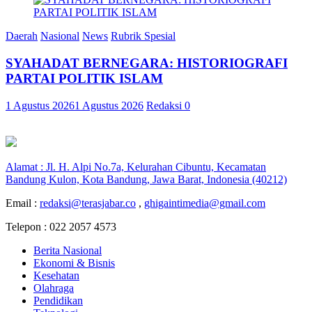
Daerah
Nasional
News
Rubrik Spesial
SYAHADAT BERNEGARA: HISTORIOGRAFI
PARTAI POLITIK ISLAM
1 Agustus 2026
1 Agustus 2026
Redaksi
0
Alamat : Jl. H. Alpi No.7a, Kelurahan Cibuntu, Kecamatan
Bandung Kulon, Kota Bandung, Jawa Barat, Indonesia (40212)
Email :
redaksi@terasjabar.co
,
ghigaintimedia@gmail.com
Telepon : 022 2057 4573
Berita Nasional
Ekonomi & Bisnis
Kesehatan
Olahraga
Pendidikan