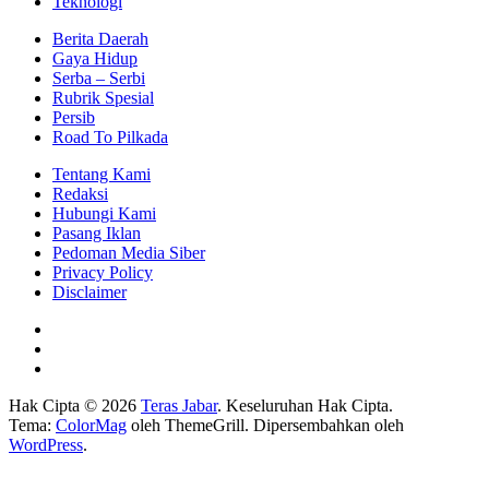
Teknologi
Berita Daerah
Gaya Hidup
Serba – Serbi
Rubrik Spesial
Persib
Road To Pilkada
Tentang Kami
Redaksi
Hubungi Kami
Pasang Iklan
Pedoman Media Siber
Privacy Policy
Disclaimer
Hak Cipta © 2026
Teras Jabar
. Keseluruhan Hak Cipta.
Tema:
ColorMag
oleh ThemeGrill. Dipersembahkan oleh
WordPress
.