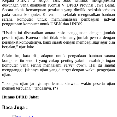
Kepala SMKN 2 Bogor, Drs. Joko Mustiko mengapresiasi
dukungan yang dilakukan Komisi V DPRD Provinsi Jawa Barat.
Secara teknis kemampuan peralatan yang dimiliki sekolah terbatas
pada sarana komputer. Karena itu, sekolah mengusulkan bantuan
sarana komputer untuk meminimalisasi pembagian jadwal
penggunaan komputer untuk USBN dan UNBK.
“Usulan ini disesuaikan antara rasio penggunaan dengan jumlah
peserta ujian. Karena disini tidak seimbang jumlah peserta dengan
perangkat komputernya, kami siasati dengan membagi
shift
agar bisa
berjalan,” ujar Joko.
Selain itu, kata dia, adapun untuk pengadaan bantuan sarana
komputer itu sendiri yang cukup penting yakni masalah jaringan
komputer yang sering mengalami
server down
. Hal itu sangat
mengganggu jalannya ujian yang diterget dengan waktu pengerjaan
ujian.
“Jika pas ujian jaringannya lemah, khawatir waktu peserta ujian
menjadi terbuang,” tandasnya.
(*)
Humas DPRD Jabar
Baca Juga :