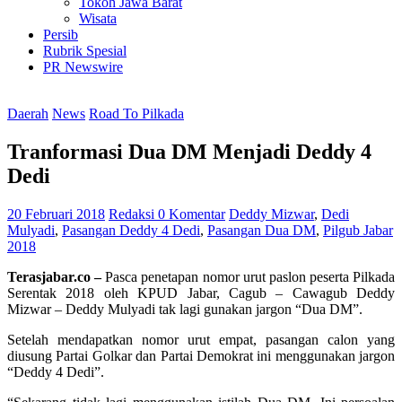
Tokoh Jawa Barat
Wisata
Persib
Rubrik Spesial
PR Newswire
Daerah
News
Road To Pilkada
Tranformasi Dua DM Menjadi Deddy 4
Dedi
20 Februari 2018
Redaksi
0 Komentar
Deddy Mizwar
,
Dedi
Mulyadi
,
Pasangan Deddy 4 Dedi
,
Pasangan Dua DM
,
Pilgub Jabar
2018
Terasjabar.co –
Pasca penetapan nomor urut paslon peserta Pilkada
Serentak 2018 oleh KPUD Jabar, Cagub – Cawagub Deddy
Mizwar – Deddy Mulyadi tak lagi gunakan jargon “Dua DM”.
Setelah mendapatkan nomor urut empat, pasangan calon yang
diusung Partai Golkar dan Partai Demokrat ini menggunakan jargon
“Deddy 4 Dedi”.