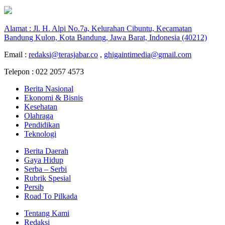
Alamat : Jl. H. Alpi No.7a, Kelurahan Cibuntu, Kecamatan
Bandung Kulon, Kota Bandung, Jawa Barat, Indonesia (40212)
Email :
redaksi@terasjabar.co
,
ghigaintimedia@gmail.com
Telepon : 022 2057 4573
Berita Nasional
Ekonomi & Bisnis
Kesehatan
Olahraga
Pendidikan
Teknologi
Berita Daerah
Gaya Hidup
Serba – Serbi
Rubrik Spesial
Persib
Road To Pilkada
Tentang Kami
Redaksi