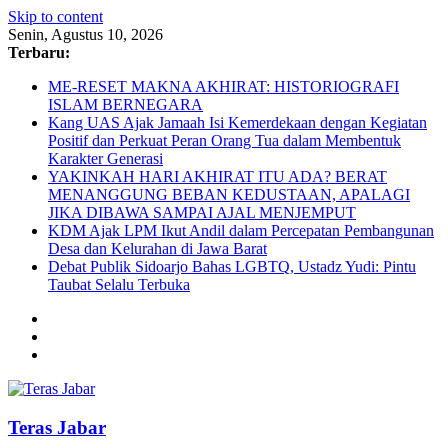
Skip to content
Senin, Agustus 10, 2026
Terbaru:
ME-RESET MAKNA AKHIRAT: HISTORIOGRAFI
ISLAM BERNEGARA
Kang UAS Ajak Jamaah Isi Kemerdekaan dengan Kegiatan
Positif dan Perkuat Peran Orang Tua dalam Membentuk
Karakter Generasi
YAKINKAH HARI AKHIRAT ITU ADA? BERAT
MENANGGUNG BEBAN KEDUSTAAN, APALAGI
JIKA DIBAWA SAMPAI AJAL MENJEMPUT
KDM Ajak LPM Ikut Andil dalam Percepatan Pembangunan
Desa dan Kelurahan di Jawa Barat
Debat Publik Sidoarjo Bahas LGBTQ, Ustadz Yudi: Pintu
Taubat Selalu Terbuka
Teras Jabar