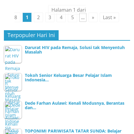
Halaman 1 dari
8
1
2
3
4
5
...
»
Last »
Terpopuler Hari Ini
Darurat HIV pada Remaja, Solusi tak Menyentuh
Masalah
Tokoh Senior Keluarga Besar Pelajar Islam
Indonesia…
Dede Farhan Aulawi: Kenali Modusnya, Berantas
dan…
TOPONIMI PARIWISATA TATAR SUNDA: Belajar