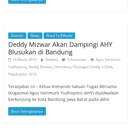
Daerah
News
Road To Pilkada
Deddy Mizwar Akan Dampingi AHY
Blusukan di Bandung
16 Maret 2018
Redaksi
0 Komentar
Agus Harimurti
,
,
,
,
Yudhoyono
Deddy Mizwar
Demokrat
Pasangan Deddy 4 Dedi
Pilgub Jabar 2018
Terasjabar.co – Ketua Komando Satuan Tugas Bersama
(Kogasma) Agus Harimurti Yudhoyono (AHY) dijadwalkan
berkunjung ke Kota Bandung Jawa Barat pada akhir
Baca Selengkapnya