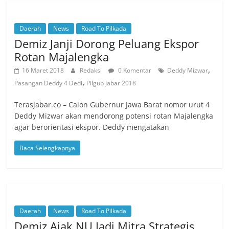
Daerah
News
Road To Pilkada
Demiz Janji Dorong Peluang Ekspor
Rotan Majalengka
,
16 Maret 2018
Redaksi
0 Komentar
Deddy Mizwar
,
Pasangan Deddy 4 Dedi
Pilgub Jabar 2018
Terasjabar.co – Calon Gubernur Jawa Barat nomor urut 4
Deddy Mizwar akan mendorong potensi rotan Majalengka
agar berorientasi ekspor. Deddy mengatakan
Baca Selengkapnya
Daerah
News
Road To Pilkada
Demiz Ajak NU Jadi Mitra Strategis