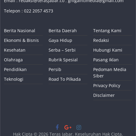
Email :
redaksi@terasjabar.co
,
ghigaintimedia@gmail.com
Telepon : 022 2057 4573
Berita Nasional
Berita Daerah
Tentang Kami
Ekonomi & Bisnis
Gaya Hidup
Redaksi
Kesehatan
Serba – Serbi
Hubungi Kami
Olahraga
Rubrik Spesial
Pasang Iklan
Pendidikan
Persib
Pedoman Media
Siber
Teknologi
Road To Pilkada
Privacy Policy
Disclaimer
Hak Cipta © 2026
Teras Jabar
. Keseluruhan Hak Cipta.