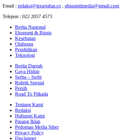
Email :
redaksi@terasjabar.co
,
ghigaintimedia@gmail.com
Telepon : 022 2057 4573
Berita Nasional
Ekonomi & Bisnis
Kesehatan
Olahraga
Pendidikan
Teknologi
Berita Daerah
Gaya Hidup
Serba – Serbi
Rubrik Spesial
Persib
Road To Pilkada
Tentang Kami
Redaksi
Hubungi Kami
Pasang Iklan
Pedoman Media Siber
Privacy Policy
Disclaimer