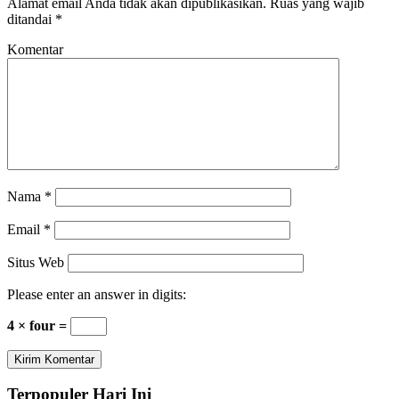
Alamat email Anda tidak akan dipublikasikan.
Ruas yang wajib
ditandai
*
Komentar
Nama
*
Email
*
Situs Web
Please enter an answer in digits:
4 × four =
Terpopuler Hari Ini