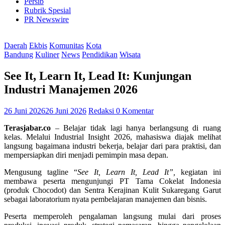
Persib
Rubrik Spesial
PR Newswire
Daerah
Ekbis
Komunitas
Kota
Bandung
Kuliner
News
Pendidikan
Wisata
See It, Learn It, Lead It: Kunjungan
Industri Manajemen 2026
26 Juni 2026
26 Juni 2026
Redaksi
0 Komentar
Terasjabar.co
– Belajar tidak lagi hanya berlangsung di ruang
kelas. Melalui Industrial Insight 2026, mahasiswa diajak melihat
langsung bagaimana industri bekerja, belajar dari para praktisi, dan
mempersiapkan diri menjadi pemimpin masa depan.
Mengusung tagline “
See It, Learn It, Lead It”,
kegiatan ini
membawa peserta mengunjungi PT Tama Cokelat Indonesia
(produk Chocodot) dan Sentra Kerajinan Kulit Sukaregang Garut
sebagai laboratorium nyata pembelajaran manajemen dan bisnis.
Peserta memperoleh pengalaman langsung mulai dari proses