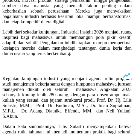
produksi, inovasi produk, strategi pemasaran, hingga pengelolaan
sumber daya manusia yang menjadi faktor penting dalam
keberhasilan sebuah perusahaan. Mereka juga menyaksikan
bagaimana industri berbasis kearifan lokal mampu bertransformasi
dan tetap kompetitif di era digital.
Lebih dari sekadar kunjungan, Industrial Insight 2026 menjadi ruang
inspirasi bagi mahasiswa untuk membangun pola pikir kreatif,
adaptif, dan solutif. Pengalaman ini diharapkan mampu memperkuat
kesiapan mereka dalam menghadapi tantangan dunia kerja dan
dunia usaha yang terus berkembang.
Kegiatan kunjungan industri yang menjadi agenda rutin program
studi manajemen bekerja sama dengan himpunan mahasiswa jurusan
manajemen diikuti oleh seluruh mahasiswa Angkatan 2023
sebanyak kurang lebih 280 orang, dengan para dosen ampu mata
kuliah yang sesuai, dan jajaran struktural prodi, Prof. Dr. Hj. Lilis
Sulastri, M.M., Prof. Dr. Budiman, M.Si., Dr. Iman Supratman,
M.Pd., Dr. Adang Djatnika Effendi, MM., dan Neli Yuliani,
S.Akun.
Dalam kata sambutannya, Lilis Sulastri menyampaikan bahwa
agenda rutin tahunan ini menjadi momentum praktik bagi seluruh