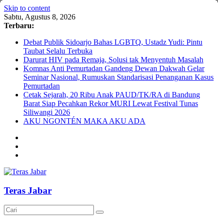
Skip to content
Sabtu, Agustus 8, 2026
Terbaru:
Debat Publik Sidoarjo Bahas LGBTQ, Ustadz Yudi: Pintu
Taubat Selalu Terbuka
Darurat HIV pada Remaja, Solusi tak Menyentuh Masalah
Komnas Anti Pemurtadan Gandeng Dewan Dakwah Gelar
Seminar Nasional, Rumuskan Standarisasi Penanganan Kasus
Pemurtadan
Cetak Sejarah, 20 Ribu Anak PAUD/TK/RA di Bandung
Barat Siap Pecahkan Rekor MURI Lewat Festival Tunas
Siliwangi 2026
AKU NGONTÉN MAKA AKU ADA
Teras Jabar