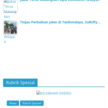
Tinjau Perbaikan Jalan di Tasikmalaya, Zulkifly…
Rubrik Spesial
News
Rubrik Spesial