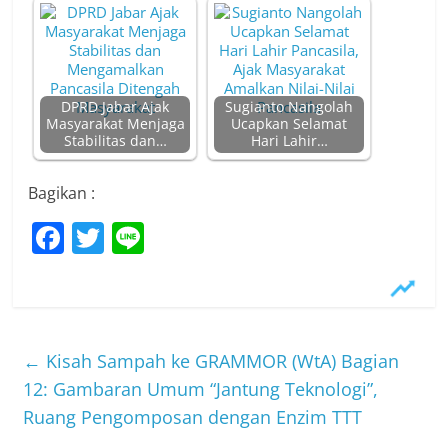
DPRD Jabar Ajak
Sugianto Nangolah
Masyarakat Menjaga
Ucapkan Selamat
Stabilitas dan…
Hari Lahir…
Bagikan :
F
T
Li
a
w
n
c
itt
e
e
er
b
←
Kisah Sampah ke GRAMMOR (WtA) Bagian
o
12: Gambaran Umum “Jantung Teknologi”,
Ruang Pengomposan dengan Enzim TTT
o