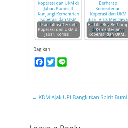
Konsultasi Terkait
Hj. Lilis Boy Berhara
Koperasi dan UKM di
Kementerian
Jabar, Komisi…
Koperasi dan UKM…
Bagikan :
F
T
Li
a
w
n
c
itt
e
e
er
b
←
KDM Ajak UPI Bangkitkan Spirit Bum
o
o
k