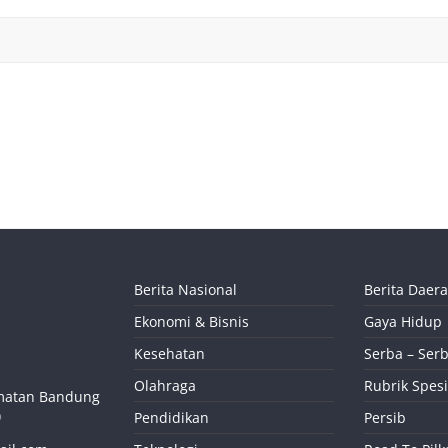
Berita Nasional
Berita Daer
Ekonomi & Bisnis
Gaya Hidup
Kesehatan
Serba – Serb
Olahraga
Rubrik Spesi
camatan Bandung
)
Pendidikan
Persib