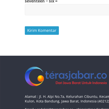
seventeen − six =
Alamat : Jl. H. Alpi No.7a, Kelurahan Cibuntu, Ke
Kulon, Kota Bandung, Jawa Barat, Indonesia (40212