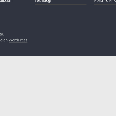
ail.com
Teknologi
Road To Pil
ta.
 oleh
WordPress
.