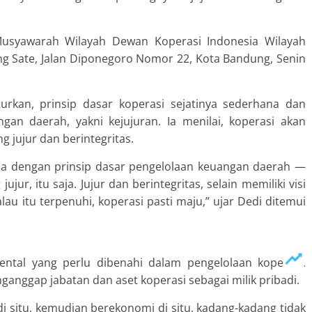
Musyawarah Wilayah Dewan Koperasi Indonesia Wilayah
ung Sate, Jalan Diponegoro Nomor 22, Kota Bandung, Senin
rkan, prinsip dasar koperasi sejatinya sederhana dan
gan daerah, yakni kejujuran. Ia menilai, koperasi akan
g jujur dan berintegritas.
ama dengan prinsip dasar pengelolaan keuangan daerah —
jur, itu saja. Jujur dan berintegritas, selain memiliki visi
alau itu terpenuhi, koperasi pasti maju,” ujar Dedi ditemui
ntal yang perlu dibenahi dalam pengelolaan koperasi.
nggap jabatan dan aset koperasi sebagai milik pribadi.
 di situ, kemudian berekonomi di situ, kadang-kadang tidak