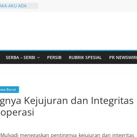
KA AKU ADA
arjo Bahas
i: Pintu Taubat
Remaja, Solusi
asalah
urtadan Gandeng
lar Seminar
an Standarisasi
SERBA – SERBI
PERSIB
RUBRIK SPESIAL
PR NEWSWIR
s Pemurtadan
 Ribu Anak
ndung Barat Siap
URI Lewat
iwangi 2026
awa Barat
nya Kejujuran dan Integritas
Koperasi
Mulyadi menegaskan pentingnya kejujuran dan integritas