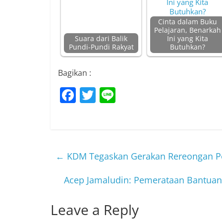
Cinta dalam Buku
Pelajaran, Benarkah
Suara dari Balik
Ini yang Kita
Pundi-Pundi Rakyat
Butuhkan?
Bagikan :
F
T
Li
a
w
n
c
itt
e
e
er
b
←
KDM Tegaskan Gerakan Rereongan Poe
o
Acep Jamaludin: Pemerataan Bantuan
o
k
Leave a Reply