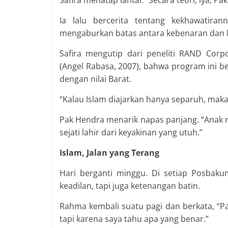
Safira menatap lantai. “Secara teori, iya, Pa
Ia lalu bercerita tentang kekhawatira
mengaburkan batas antara kebenaran dan ke
Safira mengutip dari peneliti RAND Cor
(Angel Rabasa, 2007), bahwa program ini b
dengan nilai Barat.
“Kalau Islam diajarkan hanya separuh, maka 
Pak Hendra menarik napas panjang. “Anak 
sejati lahir dari keyakinan yang utuh.”
Islam, Jalan yang Terang
Hari berganti minggu. Di setiap Posbak
keadilan, tapi juga ketenangan batin.
Rahma kembali suatu pagi dan berkata, “P
tapi karena saya tahu apa yang benar.”