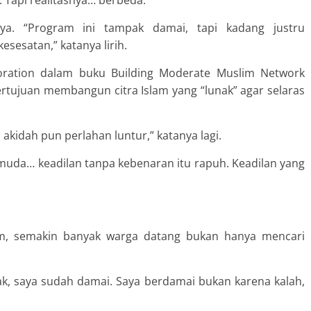
k. Tapi realitasnya… berbeda.”
nnya. “Program ini tampak damai, tapi kadang justru
sesatan,” katanya lirih.
poration dalam buku Building Moderate Muslim Network
ertujuan membangun citra Islam yang “lunak” agar selaras
akidah pun perlahan luntur,” katanya lagi.
muda… keadilan tanpa kebenaran itu rapuh. Keadilan yang
um, semakin banyak warga datang bukan hanya mencari
ak, saya sudah damai. Saya berdamai bukan karena kalah,