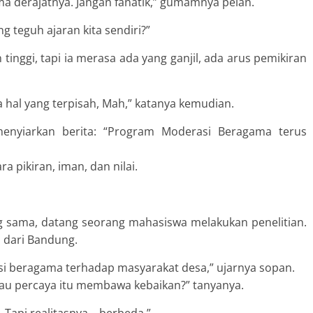
a derajatnya. Jangan fanatik,” gumamnya pelan.
 teguh ajaran kita sendiri?”
tinggi, tapi ia merasa ada yang ganjil, ada arus pemikiran
 hal yang terpisah, Mah,” katanya kemudian.
menyiarkan berita: “Program Moderasi Beragama terus
 pikiran, iman, dan nilai.
ng sama, datang seorang mahasiswa melakukan penelitian.
a dari Bandung.
si beragama terhadap masyarakat desa,” ujarnya sopan.
au percaya itu membawa kebaikan?” tanyanya.