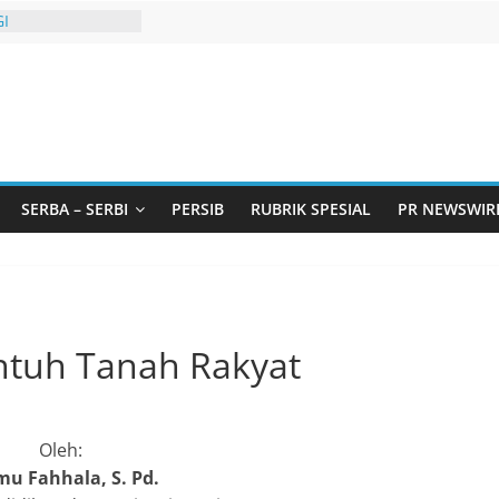
I
urtadan Gandeng
lar Seminar
an Standarisasi
s Pemurtadan
 Ribu Anak
ndung Barat Siap
URI Lewat
liwangi 2026
SERBA – SERBI
PERSIB
RUBRIK SPESIAL
PR NEWSWIR
AKA AKU ADA
GBT dengan
i LGBT
tuh Tanah Rakyat
Oleh:
u Fahhala, S. Pd.