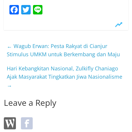
F
T
Li
a
w
n
c
itt
e
e
er
b
←
Wagub Erwan: Pesta Rakyat di Cianjur
o
Stimulus UMKM untuk Berkembang dan Maju
o
Hari Kebangkitan Nasional, Zulkifly Chaniago
k
Ajak Masyarakat Tingkatkan Jiwa Nasionalisme
→
Leave a Reply