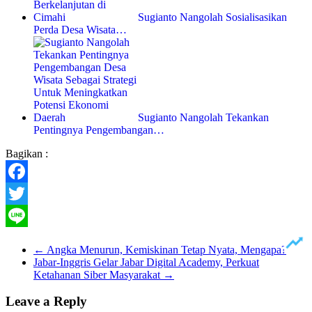
Sugianto Nangolah Sosialisasikan
Perda Desa Wisata…
Sugianto Nangolah Tekankan
Pentingnya Pengembangan…
Bagikan :
Facebook
Twitter
Line
←
Angka Menurun, Kemiskinan Tetap Nyata, Mengapa?
Jabar-Inggris Gelar Jabar Digital Academy, Perkuat
Ketahanan Siber Masyarakat
→
Leave a Reply