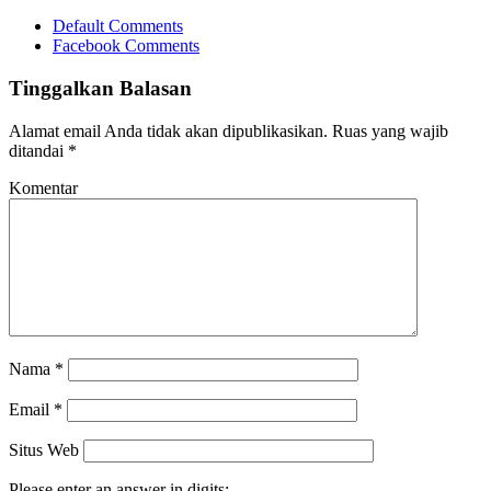
Default Comments
Facebook Comments
Tinggalkan Balasan
Alamat email Anda tidak akan dipublikasikan.
Ruas yang wajib
ditandai
*
Komentar
Nama
*
Email
*
Situs Web
Please enter an answer in digits: