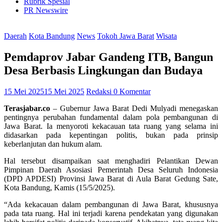
Rubrik Spesial
PR Newswire
Daerah
Kota Bandung
News
Tokoh Jawa Barat
Wisata
Pemdaprov Jabar Gandeng ITB, Bangun
Desa Berbasis Lingkungan dan Budaya
15 Mei 2025
15 Mei 2025
Redaksi
0 Komentar
Terasjabar.co
– Gubernur Jawa Barat Dedi Mulyadi menegaskan
pentingnya perubahan fundamental dalam pola pembangunan di
Jawa Barat. Ia menyoroti kekacauan tata ruang yang selama ini
didasarkan pada kepentingan politis, bukan pada prinsip
keberlanjutan dan hukum alam.
Hal tersebut disampaikan saat menghadiri Pelantikan Dewan
Pimpinan Daerah Asosiasi Pemerintah Desa Seluruh Indonesia
(DPD APDESI) Provinsi Jawa Barat di Aula Barat Gedung Sate,
Kota Bandung, Kamis (15/5/2025).
“Ada kekacauan dalam pembangunan di Jawa Barat, khususnya
pada tata ruang. Hal ini terjadi karena pendekatan yang digunakan