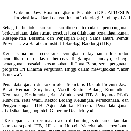
Gubernur Jawa Barat menghadiri Pelantikan DPD APDESI Prov
Provinsi Jawa Barat dengan Institut Teknologi Bandung di Au
Sebagai bentuk konkret komitmen terhadap pembangunan
berkelanjutan, dalam acara tersebut juga dilakukan penandatanganan
Kesepakatan Bersama dan Perjanjian Kerja Sama antara Pemds
Provinsi Jawa Barat dan Institut Teknologi Bandung (ITB).
Kerja sama ini mencakup peningkatan layanan infrastruktur
pendidikan dan dasar berbasis lingkungan budaya, sinergi
penanganan masalah persampahan di Jawa Barat, serta penguatan
program Tri Dharma Perguruan Tinggi dalam mewujudkan “Jabar
Istimewa”.
Penandatanganan dilakukan oleh Sekretaris Daerah Provinsi Jawa
Barat Herman Suryatman, Wakil Rektor Bidang Komunikasi,
Kemitraan, Kealumnian, dan Administrasi ITB Andryanto Rikrik
Kuswara, serta Wakil Rektor Bidang Keuangan, Perencanaan, dan
Pengembangan ITB Agus Jatnika Effendi. Penandatanganan
disaksikan langsung oleh Gubernur Dedi Mulyadi.
“Ke depan, satu kecamatan akan didampingi satu konsultan dari
kampus seperti ITB, UI, atau Unpad. Mereka akan membantu