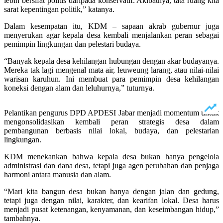
lebih bersifat politis daripada konservatif. Akibatnya, tata ruang kita
sarat kepentingan politik,” katanya.
Dalam kesempatan itu, KDM – sapaan akrab gubernur juga
menyerukan agar kepala desa kembali menjalankan peran sebagai
pemimpin lingkungan dan pelestari budaya.
“Banyak kepala desa kehilangan hubungan dengan akar budayanya.
Mereka tak lagi mengenal mata air, leuweung larang, atau nilai-nilai
warisan karuhun. Ini membuat para pemimpin desa kehilangan
koneksi dengan alam dan leluhurnya,” tuturnya.
Pelantikan pengurus DPD APDESI Jabar menjadi momentum untuk
mengonsolidasikan kembali peran strategis desa dalam
pembangunan berbasis nilai lokal, budaya, dan pelestarian
lingkungan.
KDM menekankan bahwa kepala desa bukan hanya pengelola
administrasi dan dana desa, tetapi juga agen perubahan dan penjaga
harmoni antara manusia dan alam.
“Mari kita bangun desa bukan hanya dengan jalan dan gedung,
tetapi juga dengan nilai, karakter, dan kearifan lokal. Desa harus
menjadi pusat ketenangan, kenyamanan, dan keseimbangan hidup,”
tambahnya.