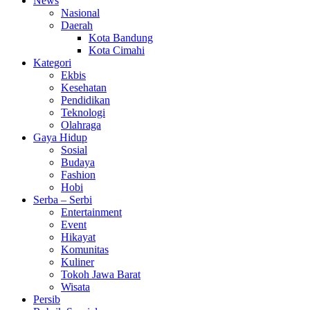
News
Nasional
Daerah
Kota Bandung
Kota Cimahi
Kategori
Ekbis
Kesehatan
Pendidikan
Teknologi
Olahraga
Gaya Hidup
Sosial
Budaya
Fashion
Hobi
Serba – Serbi
Entertainment
Event
Hikayat
Komunitas
Kuliner
Tokoh Jawa Barat
Wisata
Persib