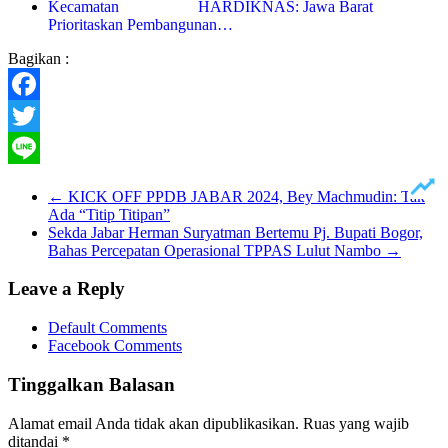
HARDIKNAS: Jawa Barat
Prioritaskan Pembangunan…
Bagikan :
Facebook
Twitter
Line
←
KICK OFF PPDB JABAR 2024, Bey Machmudin: Tak
Ada “Titip Titipan”
Sekda Jabar Herman Suryatman Bertemu Pj. Bupati Bogor,
Bahas Percepatan Operasional TPPAS Lulut Nambo
→
Leave a Reply
Default Comments
Facebook Comments
Tinggalkan Balasan
Alamat email Anda tidak akan dipublikasikan.
Ruas yang wajib
ditandai
*