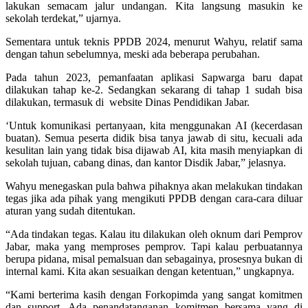
lakukan semacam jalur undangan. Kita langsung masukin ke
sekolah terdekat,” ujarnya.
Sementara untuk teknis PPDB 2024, menurut Wahyu, relatif sama
dengan tahun sebelumnya, meski ada beberapa perubahan.
Pada tahun 2023, pemanfaatan aplikasi Sapwarga baru dapat
dilakukan tahap ke-2. Sedangkan sekarang di tahap 1 sudah bisa
dilakukan, termasuk di website Dinas Pendidikan Jabar.
‘Untuk komunikasi pertanyaan, kita menggunakan AI (kecerdasan
buatan). Semua peserta didik bisa tanya jawab di situ, kecuali ada
kesulitan lain yang tidak bisa dijawab AI, kita masih menyiapkan di
sekolah tujuan, cabang dinas, dan kantor Disdik Jabar,” jelasnya.
Wahyu menegaskan pula bahwa pihaknya akan melakukan tindakan
tegas jika ada pihak yang mengikuti PPDB dengan cara-cara diluar
aturan yang sudah ditentukan.
“Ada tindakan tegas. Kalau itu dilakukan oleh oknum dari Pemprov
Jabar, maka yang memproses pemprov. Tapi kalau perbuatannya
berupa pidana, misal pemalsuan dan sebagainya, prosesnya bukan di
internal kami. Kita akan sesuaikan dengan ketentuan,” ungkapnya.
“Kami berterima kasih dengan Forkopimda yang sangat komitmen
dan support. Ada penandatanganan komitmen bersama yang di