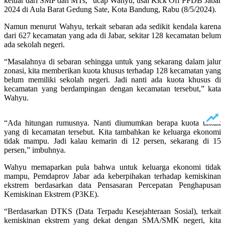
keluar dari SMP dan MTs,” ucap Wahyu, usai Kick Off PPDB Jabar
2024 di Aula Barat Gedung Sate, Kota Bandung, Rabu (8/5/2024).
Namun menurut Wahyu, terkait sebaran ada sedikit kendala karena
dari 627 kecamatan yang ada di Jabar, sekitar 128 kecamatan belum
ada sekolah negeri.
“Masalahnya di sebaran sehingga untuk yang sekarang dalam jalur
zonasi, kita memberikan kuota khusus terhadap 128 kecamatan yang
belum memiliki sekolah negeri. Jadi nanti ada kuota khusus di
kecamatan yang berdampingan dengan kecamatan tersebut,” kata
Wahyu.
“Ada hitungan rumusnya. Nanti diumumkan berapa kuota untuk
yang di kecamatan tersebut. Kita tambahkan ke keluarga ekonomi
tidak mampu. Jadi kalau kemarin di 12 persen, sekarang di 15
persen,” imbuhnya.
Wahyu memaparkan pula bahwa untuk keluarga ekonomi tidak
mampu, Pemdaprov Jabar ada keberpihakan terhadap kemiskinan
ekstrem berdasarkan data Pensasaran Percepatan Penghapusan
Kemiskinan Ekstrem (P3KE).
“Berdasarkan DTKS (Data Terpadu Kesejahteraan Sosial), terkait
kemiskinan ekstrem yang dekat dengan SMA/SMK negeri, kita