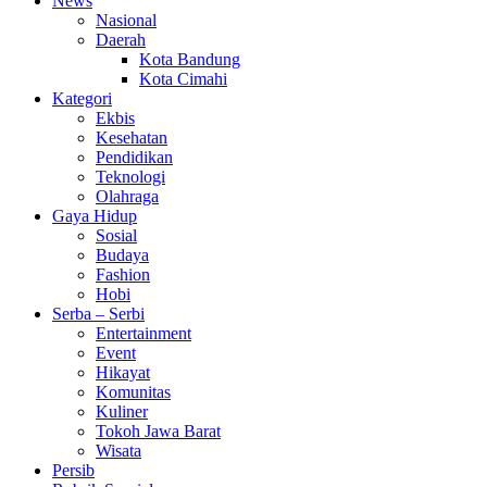
News
Nasional
Daerah
Kota Bandung
Kota Cimahi
Kategori
Ekbis
Kesehatan
Pendidikan
Teknologi
Olahraga
Gaya Hidup
Sosial
Budaya
Fashion
Hobi
Serba – Serbi
Entertainment
Event
Hikayat
Komunitas
Kuliner
Tokoh Jawa Barat
Wisata
Persib