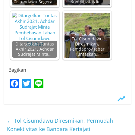
Cisumdawu Segera…
Konektivitas ke…
Tol Cisumdawu
Ditargetkan Tuntas
Diresmikan,
Akhir 2021, Achdar
Pemdaprov Jabar
Sudrajat Minta…
Tuntaskan…
Bagikan :
F
T
Li
a
w
n
c
itt
e
e
er
b
←
Tol Cisumdawu Diresmikan, Permudah
o
Konektivitas ke Bandara Kertajati