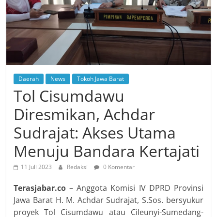
Daerah
News
Tokoh Jawa Barat
Tol Cisumdawu
Diresmikan, Achdar
Sudrajat: Akses Utama
Menuju Bandara Kertajati
11 Juli 2023
Redaksi
0 Komentar
Terasjabar.co
– Anggota Komisi IV DPRD Provinsi
Jawa Barat H. M. Achdar Sudrajat, S.Sos. bersyukur
proyek Tol Cisumdawu atau Cileunyi-Sumedang-