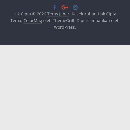
Hak Cipta © 2026
Teras Jabar
. Keseluruhan Hak Cipta.
Tema:
ColorMag
oleh ThemeGrill. Dipersembahkan oleh
WordPress
.