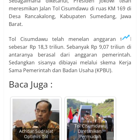
Sebagaimana diketahui, Presiden Jokowi telah
meresmikan Jalan Tol Cisumdawu di ruas KM 169 di
Desa Rancakalong, Kabupaten Sumedang, Jawa
Barat.
Tol Cisumdawu telah menelan anggaran total
sebesar Rp 18,3 triliun. Sebanyak Rp 9,07 triliun di
antaranya berasal dari anggaran pemerintah.
Sedangkan sisanya dibiayai melalui skema Kerja
Sama Pemerintah dan Badan Usaha (KPBU).
Baca Juga :
Tol Cisumdawu
Achdar Sudrajat
Diresmikan,
Optimis Tol
Permudah