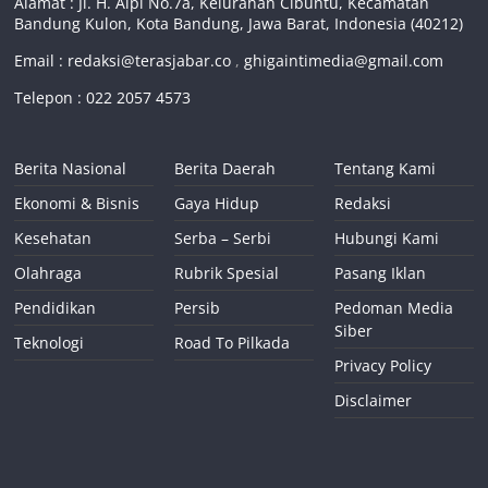
Alamat : Jl. H. Alpi No.7a, Kelurahan Cibuntu, Kecamatan
Bandung Kulon, Kota Bandung, Jawa Barat, Indonesia (40212)
Email :
redaksi@terasjabar.co
,
ghigaintimedia@gmail.com
Telepon : 022 2057 4573
Berita Nasional
Berita Daerah
Tentang Kami
Ekonomi & Bisnis
Gaya Hidup
Redaksi
Kesehatan
Serba – Serbi
Hubungi Kami
Olahraga
Rubrik Spesial
Pasang Iklan
Pendidikan
Persib
Pedoman Media
Siber
Teknologi
Road To Pilkada
Privacy Policy
Disclaimer