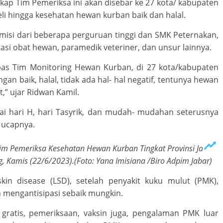
ap Tim Pemeriksa ini akan disebar ke 27 kota/ kabupaten
eli hingga kesehatan hewan kurban baik dan halal.
emisi dari beberapa perguruan tinggi dan SMK Peternakan,
iasi obat hewan, paramedik veteriner, dan unsur lainnya.
pas Tim Monitoring Hewan Kurban, di 27 kota/kabupaten
an baik, halal, tidak ada hal- hal negatif, tentunya hewan
,” ujar Ridwan Kamil.
ai hari H, hari Tasyrik, dan mudah- mudahan seterusnya
 ucapnya.
im Pemeriksa Kesehatan Hewan Kurban Tingkat Provinsi Jabar
 Kamis (22/6/2023).(Foto: Yana Imisiana /Biro Adpim Jabar)
skin disease (LSD), setelah penyakit kuku mulut (PMK),
mengantisipasi sebaik mungkin.
 gratis, pemeriksaan, vaksin juga, pengalaman PMK luar