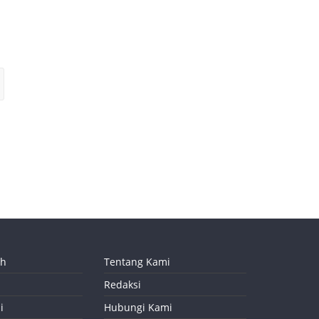
ah
Tentang Kami
Redaksi
i
Hubungi Kami