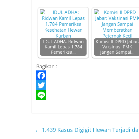
IDUL ADHA: Ridwan
Komisi II DPRD Jabar
Kamil Lepas 1.784
Vaksinasi PMK
Pemeriksa…
Jangan Sampai…
Bagikan :
F
a
T
c
w
L
e
i
i
b
t
n
←
1.439 Kasus Digigit Hewan Terjadi da
o
t
e