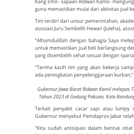
Kang Emil– sapaan Ridwan Kamil– mengungk
guna memastikan mulai dari aktivitas jual b
Tim terdiri dari unsur pemerintahan, akad
asosiasi Juru Sembelih Hewan (Juleha), asos
“Alhamdulillah dengan bahagia Saya mele
untuk memastikan jual beli berlangsung deng
yang disembelih sehat sesuai dengan syariat
“Terima kasih tim yang akan bekerja samp
ada peningkatan penyelenggaraan kurban,”
Gubernur Jawa Barat Ridwan Kamil melepas T
Tahun 2023 di Gedung Pakuan, Kota Bandung,
Terkait penyakit cacar sapi atau lumpy 
Gubernur menyebut Pemdaprov Jabar telah 
“Kita sudah antisipasi dalam bentuk obat