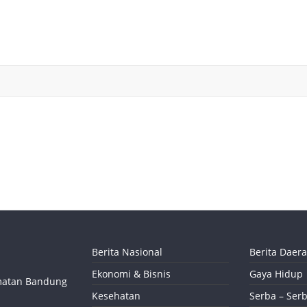
Berita Nasional
Berita Daer
Ekonomi & Bisnis
Gaya Hidup
camatan Bandung
Kesehatan
Serba – Serb