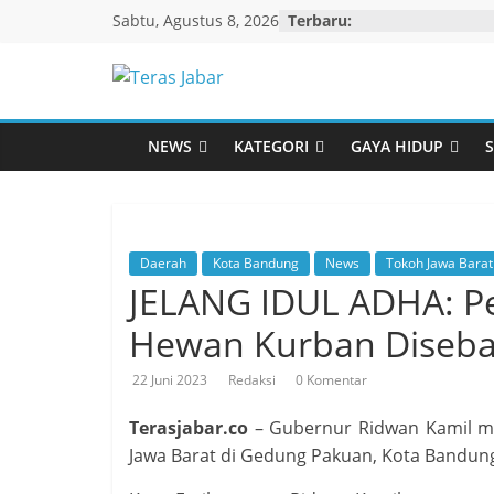
Skip
Sabtu, Agustus 8, 2026
Terbaru:
to
content
Teras
Jabar
NEWS
KATEGORI
GAYA HIDUP
S
Daerah
Kota Bandung
News
Tokoh Jawa Barat
JELANG IDUL ADHA: P
Hewan Kurban Diseba
22 Juni 2023
Redaksi
0 Komentar
Terasjabar.co
– Gubernur Ridwan Kamil m
Jawa Barat di Gedung Pakuan, Kota Bandung