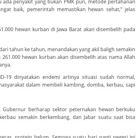
au ada penyakit yang bukan PMK pun, metode pertahanan
ngat baik, pemerintah memastikan hewan sehat,” jelas
61.000 hewan kurban di Jawa Barat akan disembelih pada
dari tahun ke tahun, menandakan yang akil baligh semakin
n 261.000 hewan kurban akan disembelih atas nama Allah
anya.
ID-19 dinyatakan endemi artinya situasi sudah normal,
 masyarakat dalam membeli kambing, domba, kerbau, sapi
n, Gubernur berharap sektor peternakan hewan berkuku
 kerbau semakin berkembang, dan Jabar suatu saat bisa
eras, protein belum. Semoga suatu hari nanti negeri ini