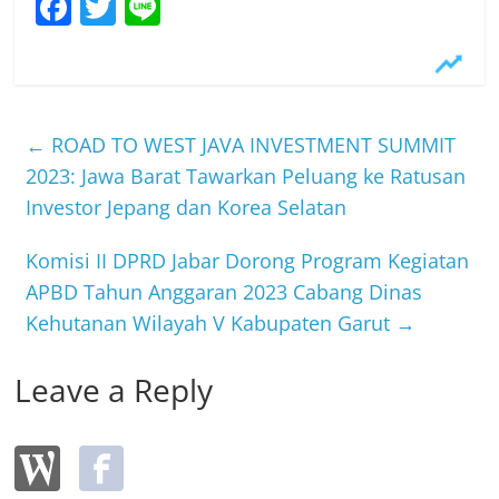
F
T
Li
a
w
n
c
itt
e
e
er
b
←
ROAD TO WEST JAVA INVESTMENT SUMMIT
o
2023: Jawa Barat Tawarkan Peluang ke Ratusan
Investor Jepang dan Korea Selatan
o
k
Komisi II DPRD Jabar Dorong Program Kegiatan
APBD Tahun Anggaran 2023 Cabang Dinas
Kehutanan Wilayah V Kabupaten Garut
→
Leave a Reply