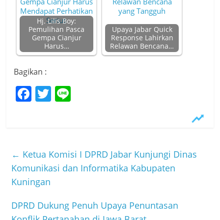
Hj. Lilis Boy:
Pemulihan Pasca
Upaya Jabar Quick
Gempa Cianjur
Response Lahirkan
Harus…
Relawan Bencana…
Bagikan :
F
T
Li
a
w
n
c
itt
e
e
er
b
←
Ketua Komisi I DPRD Jabar Kunjungi Dinas
o
Komunikasi dan Informatika Kabupaten
Kuningan
o
k
DPRD Dukung Penuh Upaya Penuntasan
Konflik Pertanahan di Jawa Barat
→