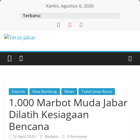
Skip
Kamis, Agustus 6, 2026
to
Terbaru:
content
Teras
Jabar
Daerah
Kota Bandung
News
Tokoh Jawa Barat
1.000 Marbot Muda Jabar
Dilatih Kesiagaan
Bencana
12 April 2023
Redaksi
0 Komentar