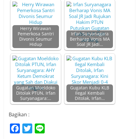
Herry Wirawan
Pemerkosa Santri
Irfan Suryanagara
Divonis Seumur
Berharap Vonis MA
Hidup
Soal JR Jadi…
Gugatan Moeldoko
Gugatan Kubu KLB
Ditolak PTUN, Irfan
Ilegal Kembali
Suryanagara:…
Ditolak, Irfan…
Bagikan :
F
T
Li
a
w
n