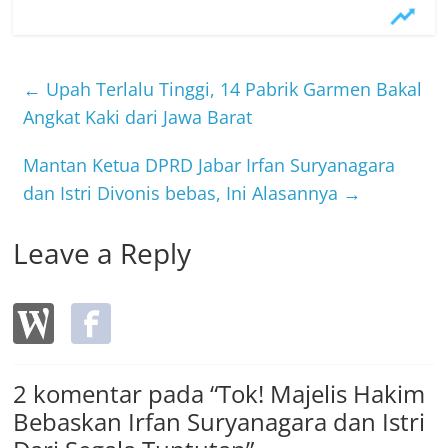
c
itt
e
e
er
b
←
Upah Terlalu Tinggi, 14 Pabrik Garmen Bakal
o
Angkat Kaki dari Jawa Barat
o
Mantan Ketua DPRD Jabar Irfan Suryanagara
k
dan Istri Divonis bebas, Ini Alasannya
→
Leave a Reply
2 komentar pada “
Tok! Majelis Hakim
Bebaskan Irfan Suryanagara dan Istri