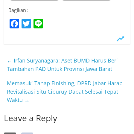
Bagikan :
F
T
Li
a
w
n
c
itt
e
e
er
b
←
Irfan Suryanagara: Aset BUMD Harus Beri
o
Tambahan PAD Untuk Provinsi Jawa Barat
o
Memasuki Tahap Finishing, DPRD Jabar Harap
k
Revitalisasi Situ Ciburuy Dapat Selesai Tepat
Waktu
→
Leave a Reply