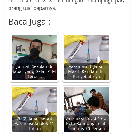
sentra-sentra vaksinasi dengan didampingi para
orang tua” paparnya.
Baca Juga :
Jumlah Sekolah di
Vaksinasi di Jabar
Jabar yang Gelar PTM
Masih Rendah, Ini
Terus…
Penyebabnya
2022, Jabar Kebut
Vaksinasi Covid-19 di
Vaksinasi Anak 6-11
Kota Bandung Telah
Tahun
Tembus 70 Persen