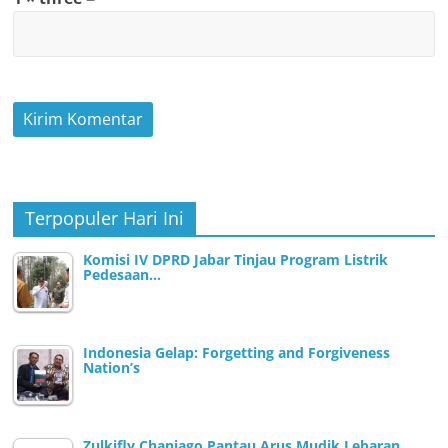
Terpopuler Hari Ini
Komisi IV DPRD Jabar Tinjau Program Listrik
Pedesaan…
Indonesia Gelap: Forgetting and Forgiveness
Nation’s
Zulkifly Chaniago Pantau Arus Mudik Lebaran