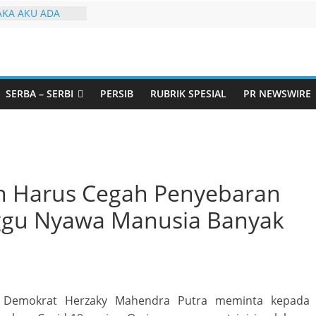
KA AKU ADA
arjo Bahas
i: Pintu Taubat
Remaja, Solusi
salah
SERBA – SERBI
PERSIB
RUBRIK SPESIAL
PR NEWSWIRE
urtadan Gandeng
ar Seminar
n Standarisasi
s Pemurtadan
Ribu Anak
ndung Barat Siap
URI Lewat
h Harus Cegah Penyebaran
iwangi 2026
ggu Nyawa Manusia Banyak
i Demokrat Herzaky Mahendra Putra meminta kepada