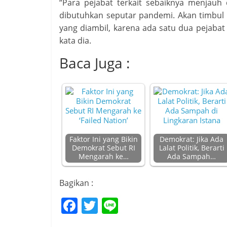
“Para pejabat terkait sebaiknya menjauh
dibutuhkan seputar pandemi. Akan timbul k
yang diambil, karena ada satu dua pejabat 
kata dia.
Baca Juga :
Faktor Ini yang Bikin
Demokrat: Jika Ada
Demokrat Sebut RI
Lalat Politik, Berarti
Mengarah ke…
Ada Sampah…
Bagikan :
F
T
Li
a
w
n