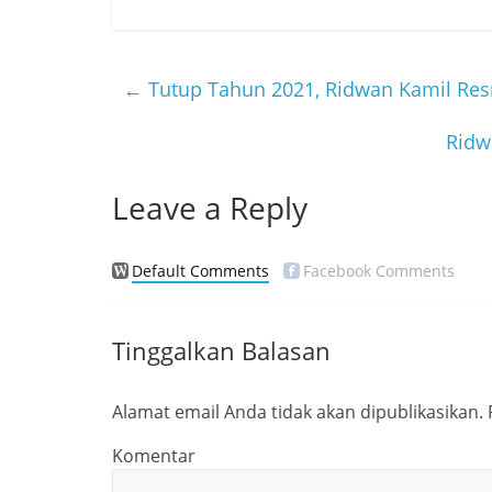
c
itt
e
e
er
b
←
Tutup Tahun 2021, Ridwan Kamil Resm
o
Ridw
o
k
Leave a Reply
Default Comments
Facebook Comments
Tinggalkan Balasan
Alamat email Anda tidak akan dipublikasikan.
Komentar