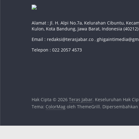
Alamat : Jl. H. Alpi No.7a, Kelurahan Cibuntu, Ke
Kulon, Kota Bandung, Jawa Barat, Indonesia (40212)
Email :
redaksi@terasjabar.co
,
ghigaintimedia@gm
Telepon : 022 2057 4573
Hak Cipta © 2026
Teras Jabar
. Keseluruhan Hak Cip
Tema:
ColorMag
oleh ThemeGrill. Dipersembahkan