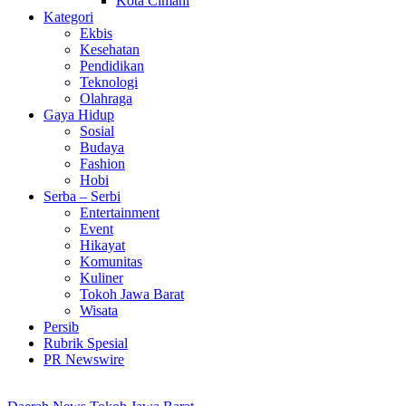
Kota Cimahi
Kategori
Ekbis
Kesehatan
Pendidikan
Teknologi
Olahraga
Gaya Hidup
Sosial
Budaya
Fashion
Hobi
Serba – Serbi
Entertainment
Event
Hikayat
Komunitas
Kuliner
Tokoh Jawa Barat
Wisata
Persib
Rubrik Spesial
PR Newswire