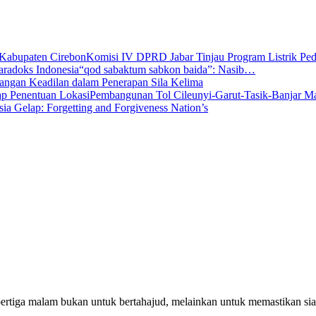
Komisi IV DPRD Jabar Tinjau Program Listrik P
“qod sabaktum sabkon baida”: Nasib…
angan Keadilan dalam Penerapan Sila Kelima
Pembangunan Tol Cileunyi-Garut-Tasik-Banjar 
sia Gelap: Forgetting and Forgiveness Nation’s
pertiga malam bukan untuk bertahajud, melainkan untuk memastikan si