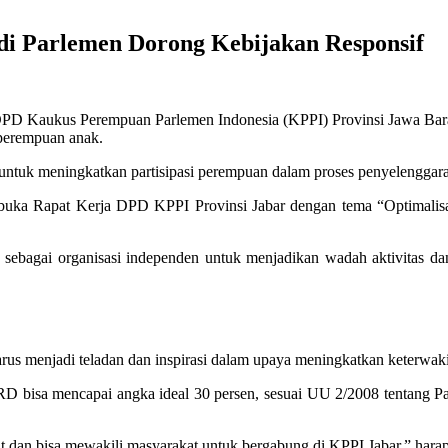
i Parlemen Dorong Kebijakan Responsif
 Kaukus Perempuan Parlemen Indonesia (KPPI) Provinsi Jawa Barat
perempuan anak.
an untuk meningkatkan partisipasi perempuan dalam proses penyelengg
buka Rapat Kerja DPD KPPI Provinsi Jabar dengan tema “Optimalis
bagai organisasi independen untuk menjadikan wadah aktivitas dan kr
harus menjadi teladan dan inspirasi dalam upaya meningkatkan keterwak
 bisa mencapai angka ideal 30 persen, sesuai UU 2/2008 tentang Par
t dan bisa mewakili masyarakat untuk bergabung di KPPI Jabar,” hara