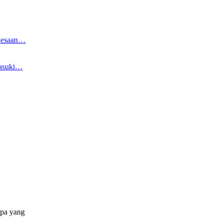
edesaan…
Masuki…
apa yang