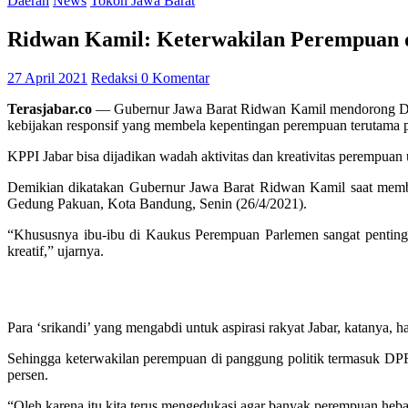
Daerah
News
Tokoh Jawa Barat
Ridwan Kamil: Keterwakilan Perempuan d
27 April 2021
Redaksi
0 Komentar
Terasjabar.co
— Gubernur Jawa Barat Ridwan Kamil mendorong DPD
kebijakan responsif yang membela kepentingan perempuan terutama 
KPPI Jabar bisa dijadikan wadah aktivitas dan kreativitas perempu
Demikian dikatakan Gubernur Jawa Barat Ridwan Kamil saat mem
Gedung Pakuan, Kota Bandung, Senin (26/4/2021).
“Khususnya ibu-ibu di Kaukus Perempuan Parlemen sangat penting se
kreatif,” ujarnya.
Para ‘srikandi’ yang mengabdi untuk aspirasi rakyat Jabar, katanya, 
Sehingga keterwakilan perempuan di panggung politik termasuk DPRD
persen.
“Oleh karena itu kita terus mengedukasi agar banyak perempuan heba