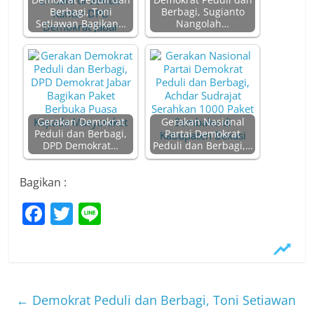
Demokrat Peduli dan
Demokrat Peduli dan
Berbagi, Toni
Berbagi, Sugianto
Setiawan Bagikan…
Nangolah…
Gerakan Demokrat
Gerakan Nasional
Peduli dan Berbagi,
Partai Demokrat
DPD Demokrat…
Peduli dan Berbagi,…
Bagikan :
F
T
Li
a
w
n
c
itt
e
e
er
b
←
Demokrat Peduli dan Berbagi, Toni Setiawan