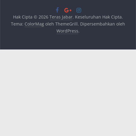
Hak Cipta © 2026
Teras Jabar
. Keseluruhan Hak Cipta.
Tema:
ColorMag
oleh ThemeGrill. Dipersembahkan oleh
WordPress
.