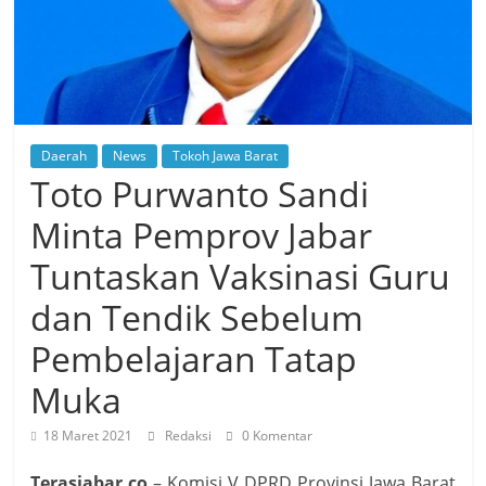
Daerah
News
Tokoh Jawa Barat
Toto Purwanto Sandi
Minta Pemprov Jabar
Tuntaskan Vaksinasi Guru
dan Tendik Sebelum
Pembelajaran Tatap
Muka
18 Maret 2021
Redaksi
0 Komentar
Terasjabar.co
– Komisi V DPRD Provinsi Jawa Barat