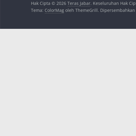
Hak Cipta © 2026
Teras Jabar
. Keseluruhan Hak Cip
Tema:
ColorMag
oleh ThemeGrill. Dipersembahkan