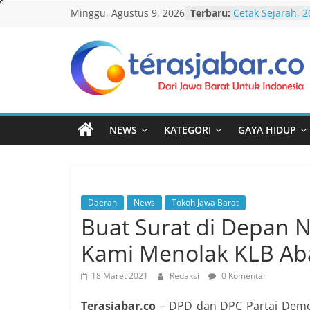
Skip
Minggu, Agustus 9, 2026
Terbaru:
Cetak Sejarah, 
to
PAUD/TK/RA di 
Pecahkan Rekor
content
Festival Tunas S
KDM Ajak LPM Ik
Teras
Percepatan Pe
dan Kelurahan d
Jabar
Debat Publik Si
LGBTQ, Ustadz Y
NEWS
KATEGORI
GAYA HIDUP
Selalu Terbuka
Darurat HIV pad
tak Menyentuh 
Komnas Anti Pe
Dewan Dakwah G
Daerah
News
Tokoh Jawa Barat
Nasional, Rumus
Buat Surat di Depan N
Penanganan Ka
Kami Menolak KLB Aba
18 Maret 2021
Redaksi
0 Komentar
Terasjabar.co
– DPD dan DPC Partai Demok