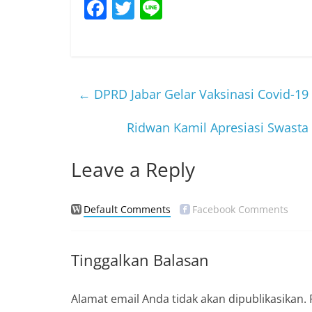
F
T
Li
a
w
n
c
itt
e
e
er
b
←
DPRD Jabar Gelar Vaksinasi Covid-1
o
Ridwan Kamil Apresiasi Swasta
o
k
Leave a Reply
Default Comments
Facebook Comments
Tinggalkan Balasan
Alamat email Anda tidak akan dipublikasikan.