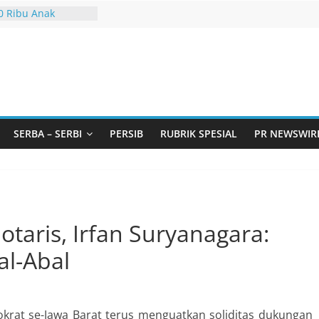
20 Ribu Anak
Bandung Barat Siap
 MURI Lewat
iliwangi 2026
ut Andil dalam
mbangunan Desa
i Jawa Barat
doarjo Bahas
udi: Pintu Taubat
SERBA – SERBI
PERSIB
RUBRIK SPESIAL
PR NEWSWIR
a Remaja, Solusi
Masalah
murtadan Gandeng
elar Seminar
kan Standarisasi
otaris, Irfan Suryanagara:
sus Pemurtadan
l-Abal
rat se-Jawa Barat terus menguatkan soliditas dukungan