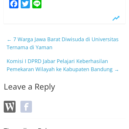
F
T
Li
a
w
n
c
itt
e
e
er
b
←
7 Warga Jawa Barat Diwisuda di Universitas
o
Ternama di Yaman
o
Komisi I DPRD Jabar Pelajari Keberhasilan
k
Pemekaran Wilayah ke Kabupaten Bandung
→
Leave a Reply