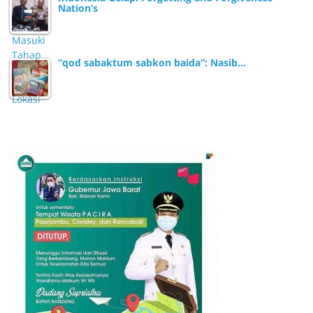
Nation’s
“qod sabaktum sabkon baida”: Nasib…