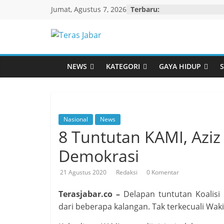
Skip
Jumat, Agustus 7, 2026
Terbaru:
to
content
Teras
Jabar
NEWS
KATEGORI
GAYA HIDUP
S
Nasional
News
8 Tuntutan KAMI, Azi
Demokrasi
21 Agustus 2020
Redaksi
0 Komentar
Terasjabar.co –
Delapan tuntutan Koalis
dari beberapa kalangan. Tak terkecuali Wak