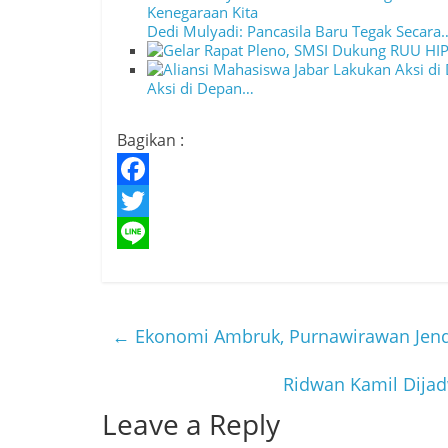
Dedi Mulyadi: Pancasila Baru Tegak Secara
Aksi di Depan…
Bagikan :
F
a
T
c
w
L
e
i
i
b
t
n
←
Ekonomi Ambruk, Purnawirawan Jende
o
t
e
Ridwan Kamil Dijad
o
e
Leave a Reply
k
r