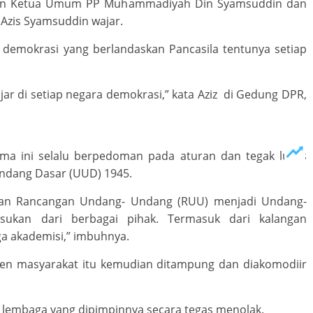
antan Ketua Umum PP Muhammadiyah Din Syamsuddin dan
 Azis Syamsuddin wajar.
demokrasi yang berlandaskan Pancasila tentunya setiap
r di setiap negara demokrasi,” kata Aziz di Gedung DPR,
ama ini selalu berpedoman pada aturan dan tegak lurus
Undang Dasar (UUD) 1945.
an Rancangan Undang- Undang (RUU) menjadi Undang-
ukan dari berbagai pihak. Termasuk dari kalangan
a akademisi,” imbuhnya.
men masyarakat itu kemudian ditampung dan diakomodiir
 lembaga yang dipimpinnya secara tegas menolak.