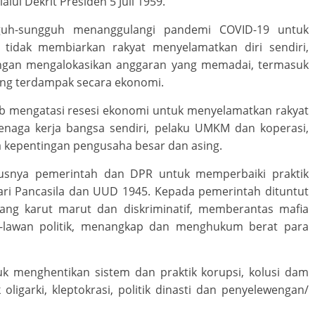
lui Dekrit Presiden 5 Juli 1959.
guh-sungguh menanggulangi pandemi COVID-19 untuk
tidak membiarkan rakyat menyelamatkan diri sendiri,
ngan mengalokasikan anggaran yang memadai, termasuk
ang terdampak secara ekonomi.
b mengatasi resesi ekonomi untuk menyelamatkan rakyat
tenaga kerja bangsa sendiri, pelaku UMKM dan koperasi,
 kepentingan pengusaha besar dan asing.
susnya pemerintah dan DPR untuk memperbaiki praktik
 Pancasila dan UUD 1945. Kepada pemerintah dituntut
ng karut marut dan diskriminatif, memberantas mafia
n-lawan politik, menangkap dan menghukum berat para
k menghentikan sistem dan praktik korupsi, kolusi dam
oligarki, kleptokrasi, politik dinasti dan penyelewengan/