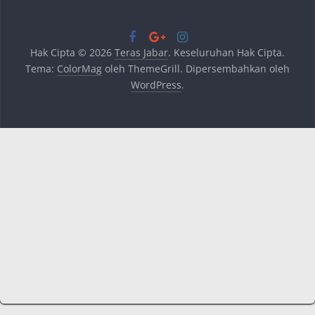
Hak Cipta © 2026
Teras Jabar
. Keseluruhan Hak Cipta.
Tema:
ColorMag
oleh ThemeGrill. Dipersembahkan oleh
WordPress
.