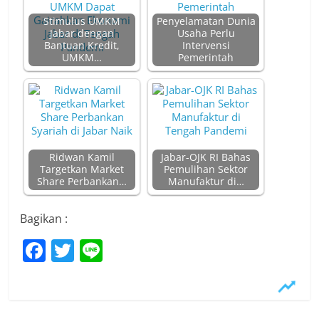
Stimulus UMKM
Penyelamatan Dunia
Jabar dengan
Usaha Perlu
Bantuan Kredit,
Intervensi
UMKM…
Pemerintah
Ridwan Kamil
Jabar-OJK RI Bahas
Targetkan Market
Pemulihan Sektor
Share Perbankan…
Manufaktur di…
Bagikan :
F
T
Li
a
w
n
c
itt
e
e
er