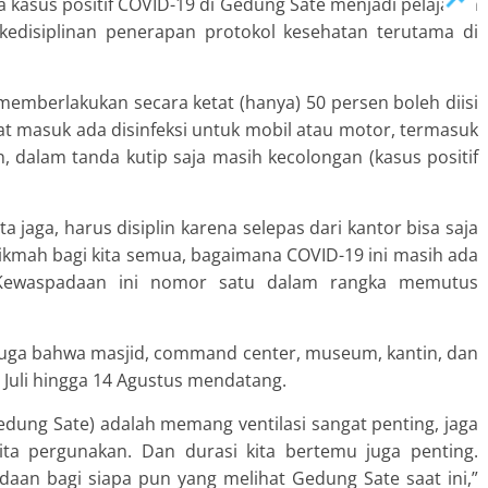
 kasus positif COVID-19 di Gedung Sate menjadi pelajaran
kedisiplinan penerapan protokol kesehatan terutama di
 memberlakukan secara ketat (hanya) 50 persen boleh diisi
saat masuk ada disinfeksi untuk mobil atau motor, termasuk
, dalam tanda kutip saja masih kecolongan (kasus positif
a jaga, harus disiplin karena selepas dari kantor bisa saja
hikmah bagi kita semua, bagaimana COVID-19 ini masih ada
 Kewaspadaan ini nomor satu dalam rangka memutus
juga bahwa masjid, command center, museum, kantin, dan
0 Juli hingga 14 Agustus mendatang.
i Gedung Sate) adalah memang ventilasi sangat penting, jaga
ita pergunakan. Dan durasi kita bertemu juga penting.
aan bagi siapa pun yang melihat Gedung Sate saat ini,”