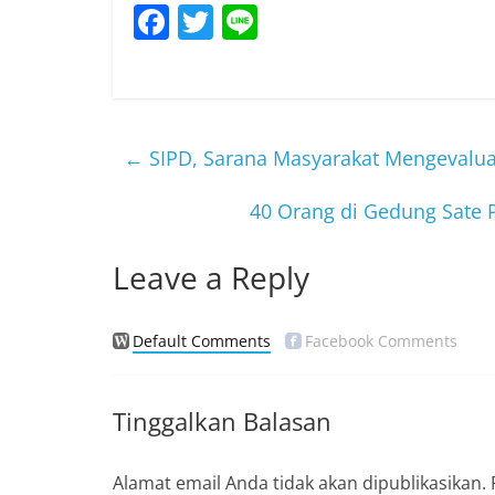
F
T
Li
a
w
n
c
itt
e
e
er
b
←
SIPD, Sarana Masyarakat Mengevalua
o
40 Orang di Gedung Sate P
o
k
Leave a Reply
Default Comments
Facebook Comments
Tinggalkan Balasan
Alamat email Anda tidak akan dipublikasikan.