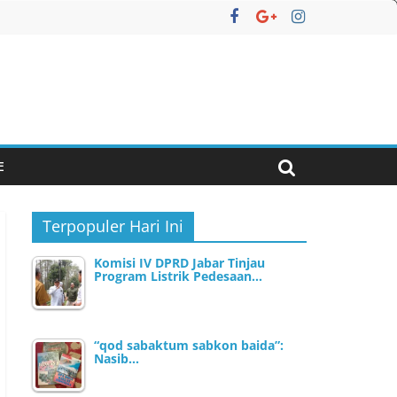
E
Terpopuler Hari Ini
Komisi IV DPRD Jabar Tinjau
Program Listrik Pedesaan…
“qod sabaktum sabkon baida”:
Nasib…