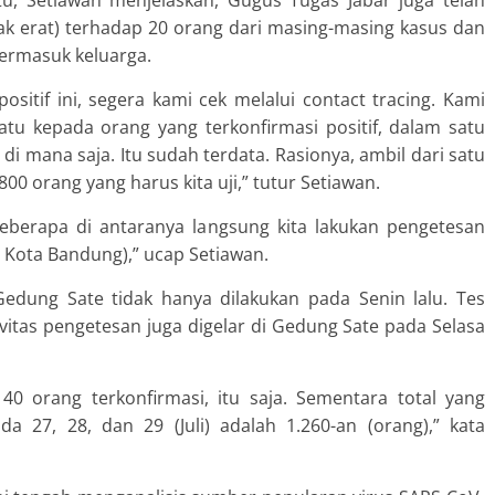
itu, Setiawan menjelaskan, Gugus Tugas Jabar juga telah
ak erat) terhadap 20 orang dari masing-masing kasus dan
termasuk keluarga.
ositif ini, segera kami cek melalui contact tracing. Kami
tu kepada orang yang terkonfirmasi positif, dalam satu
i mana saja. Itu sudah terdata. Rasionya, ambil dari satu
 800 orang yang harus kita uji,” tutur Setiawan.
 beberapa di antaranya langsung kita lakukan pengetesan
di Kota Bandung),” ucap Setiawan.
Gedung Sate tidak hanya dilakukan pada Senin lalu. Tes
vitas pengetesan juga digelar di Gedung Sate pada Selasa
40 orang terkonfirmasi, itu saja. Sementara total yang
a 27, 28, dan 29 (Juli) adalah 1.260-an (orang),” kata