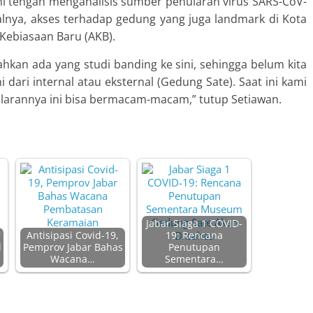
ni tengah menganalisis sumber penularan virus SARS-CoV-
lnya, akses terhadap gedung yang juga landmark di Kota
Kebiasaan Baru (AKB).
hkan ada yang studi banding ke sini, sehingga belum kita
dari internal atau eksternal (Gedung Sate). Saat ini kami
larannya ini bisa bermacam-macam,” tutup Setiawan.
Jabar Siaga 1 COVID-
r
Antisipasi Covid-19,
19: Rencana
l
Pemprov Jabar Bahas
Penutupan
Wacana…
Sementara…