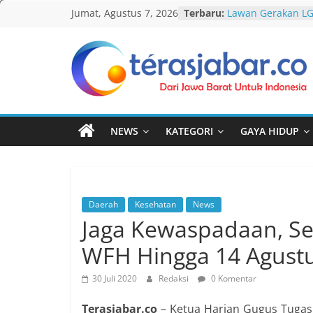
Skip
Jumat, Agustus 7, 2026
Terbaru:
Lawan Gerakan L
to
Terbitkan UU Anti
Darurat HIV pada 
content
tak Menyentuh M
Komnas Anti Pem
Teras
Dewan Dakwah Ge
Nasional, Rumusk
Jabar
Penanganan Kasu
Cetak Sejarah, 20
NEWS
KATEGORI
GAYA HIDUP
PAUD/TK/RA di Ba
Pecahkan Rekor M
Festival Tunas Sil
AKU NGONTÉN MA
Daerah
Kesehatan
News
Jaga Kewaspadaan, S
WFH Hingga 14 Agust
30 Juli 2020
Redaksi
0 Komentar
Terasjabar.co
– Ketua Harian Gugus Tugas