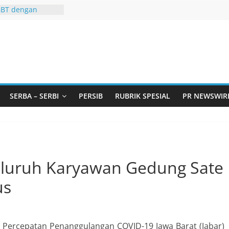
GBT dengan
 LGBT
Remaja, Solusi
asalah
urtadan Gandeng
lar Seminar
an Standarisasi
s Pemurtadan
 Ribu Anak
SERBA – SERBI
PERSIB
RUBRIK SPESIAL
PR NEWSWIR
ndung Barat Siap
URI Lewat
iwangi 2026
KA AKU ADA
eluruh Karyawan Gedung Sate
us
 Percepatan Penanggulangan COVID-19 Jawa Barat (Jabar)