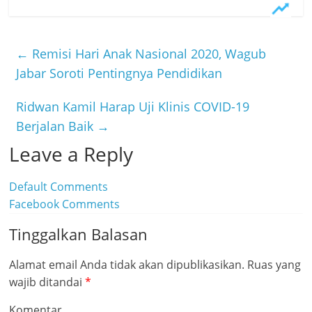
c
w
L
e
i
i
b
t
n
←
Remisi Hari Anak Nasional 2020, Wagub
o
t
e
Jabar Soroti Pentingnya Pendidikan
o
e
Ridwan Kamil Harap Uji Klinis COVID-19
k
r
Berjalan Baik
→
Leave a Reply
Default Comments
Facebook Comments
Tinggalkan Balasan
Alamat email Anda tidak akan dipublikasikan.
Ruas yang
wajib ditandai
*
Komentar