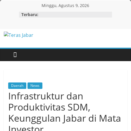
Skip
Minggu, Agustus 9, 2026
to
Terbaru:
content
Teras
Jabar
Daerah
News
Infrastruktur dan
Produktivitas SDM,
Keunggulan Jabar di Mata
Investor