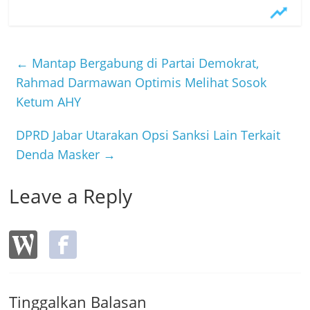
c
itt
e
e
er
b
←
Mantap Bergabung di Partai Demokrat,
o
Rahmad Darmawan Optimis Melihat Sosok
Ketum AHY
o
k
DPRD Jabar Utarakan Opsi Sanksi Lain Terkait
Denda Masker
→
Leave a Reply
Tinggalkan Balasan