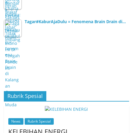
Tagar#KaburAjaDulu = Fenomena Brain Drain di…
Rubrik Spesial
News
Rubrik Spesial
KELEBIHAN ENERGI