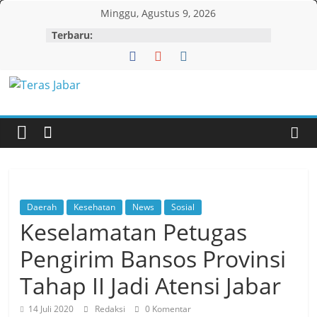
Skip
Minggu, Agustus 9, 2026
to
Terbaru:
content
Teras
Jabar
Daerah
Kesehatan
News
Sosial
Keselamatan Petugas
Pengirim Bansos Provinsi
Tahap II Jadi Atensi Jabar
14 Juli 2020
Redaksi
0 Komentar