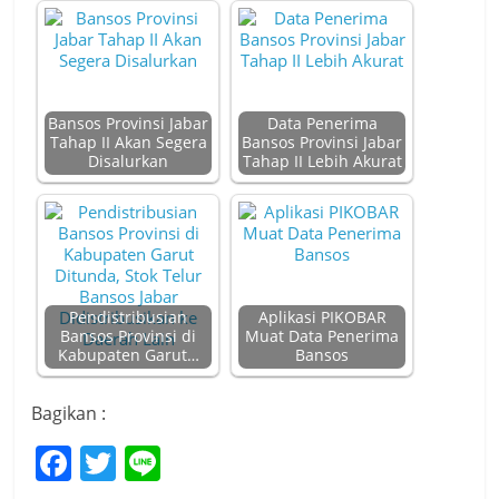
Bansos Provinsi Jabar
Data Penerima
Tahap II Akan Segera
Bansos Provinsi Jabar
Disalurkan
Tahap II Lebih Akurat
Pendistribusian
Aplikasi PIKOBAR
Bansos Provinsi di
Muat Data Penerima
Kabupaten Garut…
Bansos
Bagikan :
F
T
Li
a
w
n