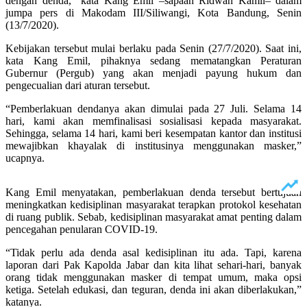
dengan denda,” kata Kang Emil –sapaan Ridwan Kamil– dalam
jumpa pers di Makodam III/Siliwangi, Kota Bandung, Senin
(13/7/2020).
Kebijakan tersebut mulai berlaku pada Senin (27/7/2020). Saat ini,
kata Kang Emil, pihaknya sedang mematangkan Peraturan
Gubernur (Pergub) yang akan menjadi payung hukum dan
pengecualian dari aturan tersebut.
“Pemberlakuan dendanya akan dimulai pada 27 Juli. Selama 14
hari, kami akan memfinalisasi sosialisasi kepada masyarakat.
Sehingga, selama 14 hari, kami beri kesempatan kantor dan institusi
mewajibkan khayalak di institusinya menggunakan masker,”
ucapnya.
Kang Emil menyatakan, pemberlakuan denda tersebut bertujuan
meningkatkan kedisiplinan masyarakat terapkan protokol kesehatan
di ruang publik. Sebab, kedisiplinan masyarakat amat penting dalam
pencegahan penularan COVID-19.
“Tidak perlu ada denda asal kedisiplinan itu ada. Tapi, karena
laporan dari Pak Kapolda Jabar dan kita lihat sehari-hari, banyak
orang tidak menggunakan masker di tempat umum, maka opsi
ketiga. Setelah edukasi, dan teguran, denda ini akan diberlakukan,”
katanya.