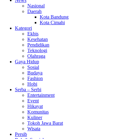
News
Nasional
Daerah
Kota Bandung
Kota Cimahi
Kategori
Ekbis
Kesehatan
Pendidikan
Teknologi
Olahraga
Gaya Hidup
Sosial
Budaya
Fashion
Hobi
Serba – Serbi
Entertainment
Event
Hikayat
Komunitas
Kuliner
Tokoh Jawa Barat
Wisata
Persib