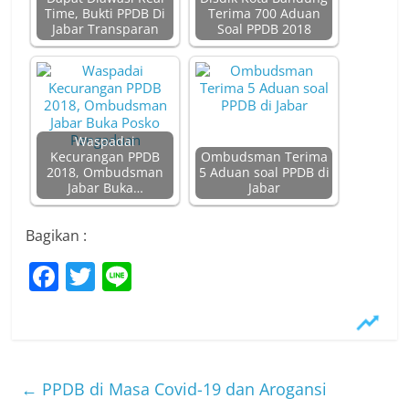
Time, Bukti PPDB Di
Terima 700 Aduan
Jabar Transparan
Soal PPDB 2018
Waspadai
Kecurangan PPDB
Ombudsman Terima
2018, Ombudsman
5 Aduan soal PPDB di
Jabar Buka…
Jabar
Bagikan :
F
T
Li
a
w
n
c
itt
e
e
er
b
←
PPDB di Masa Covid-19 dan Arogansi