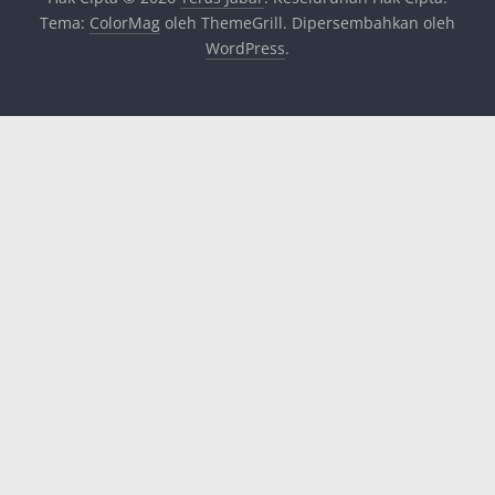
Tema:
ColorMag
oleh ThemeGrill. Dipersembahkan oleh
WordPress
.