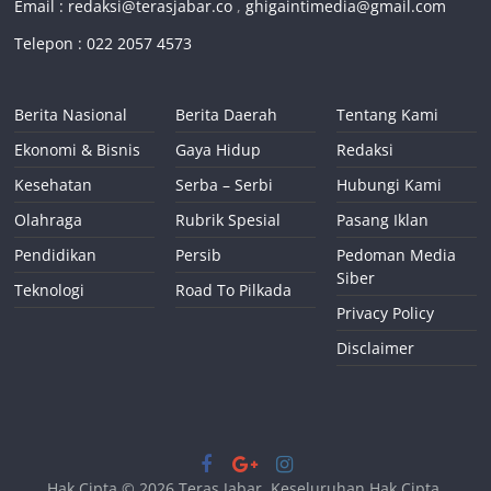
Email :
redaksi@terasjabar.co
,
ghigaintimedia@gmail.com
Telepon : 022 2057 4573
Berita Nasional
Berita Daerah
Tentang Kami
Ekonomi & Bisnis
Gaya Hidup
Redaksi
Kesehatan
Serba – Serbi
Hubungi Kami
Olahraga
Rubrik Spesial
Pasang Iklan
Pendidikan
Persib
Pedoman Media
Siber
Teknologi
Road To Pilkada
Privacy Policy
Disclaimer
Hak Cipta © 2026
Teras Jabar
. Keseluruhan Hak Cipta.