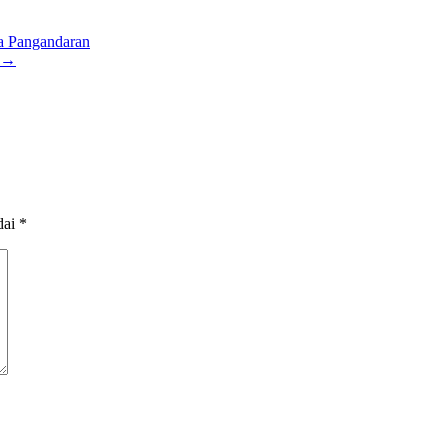
 Pangandaran
→
dai
*