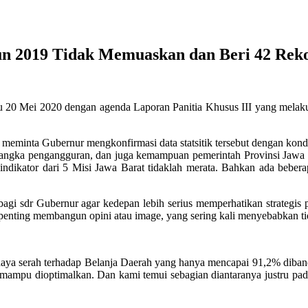
un 2019 Tidak Memuaskan dan Beri 42 Rek
u 20 Mei 2020 dengan agenda Laporan Panitia Khusus III yang mela
inta Gubernur mengkonfirmasi data statsitik tersebut dengan kondisi 
ya angka pengangguran, dan juga kemampuan pemerintah Provinsi Jawa
indikator dari 5 Misi Jawa Barat tidaklah merata. Bahkan ada bebe
 bagi sdr Gubernur agar kedepan lebih serius memperhatikan strategis
bih penting membangun opini atau image, yang sering kali menyebabkan t
an daya serah terhadap Belanja Daerah yang hanya mencapai 91,2% dib
k mampu dioptimalkan. Dan kami temui sebagian diantaranya justru pad