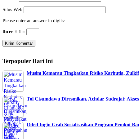
Situs Web
Please enter an answer in digits:
three × 1 =
Terpopuler Hari Ini
Musim Kemarau Tingkatkan Risiko Karhutla, Zulki
Tol Cisumdawu Diresmikan, Achdar Sudrajat: Aks
Oded Ingin Grab Sosialisasikan Program Pemkot B