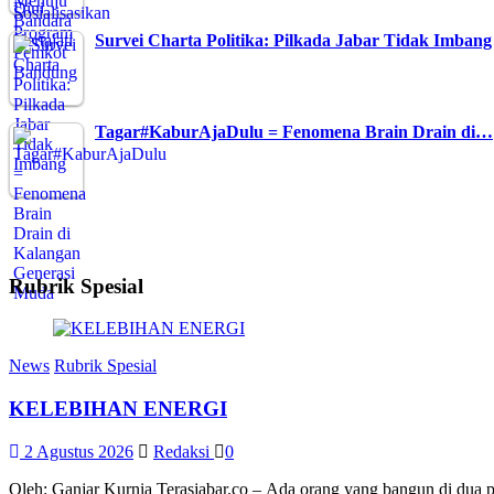
Survei Charta Politika: Pilkada Jabar Tidak Imbang
Tagar#KaburAjaDulu = Fenomena Brain Drain di…
Rubrik Spesial
News
Rubrik Spesial
KELEBIHAN ENERGI
2 Agustus 2026
Redaksi
0
Oleh: Ganjar Kurnia Terasjabar.co – Ada orang yang bangun di dua 