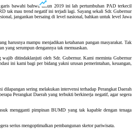
 garis bawahi bahwa tahun 2019 ini lah pertumbuhan PAD terkecil
 tak mau trend negatif ini terjadi lagi. Sayang sekali Sdr. Gubernur
onal, jangankan bersaing di level nasional, bahkan untuk level Jawa
yang harusnya mampu menjadikan ketahanan pangan masyarakat. Tak
an dan yang serumpun dengannya tak memuaskan.
wajib ditindaklanjuti oleh Sdr. Gubernur. Kami meminta Gubernur
dasi ini kami bagi per bidang yakni urusan pemerintahan, keuangan,
 dilapangan sering melakukan intervensi terhadap Perangkat Daerah
erapa Perangkat Daerah yang terbukti berkinerja negatif, agar segera
asuk mengganti pimpinan BUMD yang tak kapable dengan tenaga
gera serius mengoptimalkan pembangunan sketor pariwisata.