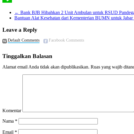
Line
←
Bank BJB Hibahkan 2 Unit Ambulan untuk RSUD Pandega
Bantuan Alat Kesehatan dari Kementerian BUMN untuk Jabar
Leave a Reply
Default Comments
Facebook Comments
Tinggalkan Balasan
Alamat email Anda tidak akan dipublikasikan.
Ruas yang wajib ditan
Komentar
Nama
*
Email
*