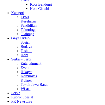
Daerah
Kota Bandung
Kota Cimahi
Kategori
Ekbis
Kesehatan
Pendidikan
Teknologi
Olahraga
Gaya Hidup
Sosial
Budaya
Fashion
Hobi
Serba – Serbi
Entertainment
Event
Hikayat
Komunitas
Kuliner
Tokoh Jawa Barat
Wisata
Persib
Rubrik Spesial
PR Newswire