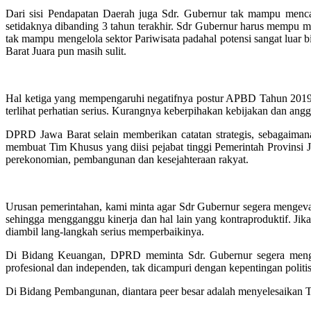
Dari sisi Pendapatan Daerah juga Sdr. Gubernur tak mampu menca
setidaknya dibanding 3 tahun terakhir. Sdr Gubernur harus mempu men
tak mampu mengelola sektor Pariwisata padahal potensi sangat luar 
Barat Juara pun masih sulit.
Hal ketiga yang mempengaruhi negatifnya postur APBD Tahun 2019
terlihat perhatian serius. Kurangnya keberpihakan kebijakan dan an
DPRD Jawa Barat selain memberikan catatan strategis, sebagaima
membuat Tim Khusus yang diisi pejabat tinggi Pemerintah Provinsi 
perekonomian, pembangunan dan kesejahteraan rakyat.
Urusan pemerintahan, kami minta agar Sdr Gubernur segera mengeva
sehingga mengganggu kinerja dan hal lain yang kontraproduktif. Jika
diambil lang-langkah serius memperbaikinya.
Di Bidang Keuangan, DPRD meminta Sdr. Gubernur segera meng
profesional dan independen, tak dicampuri dengan kepentingan politi
Di Bidang Pembangunan, diantara peer besar adalah menyelesaikan T