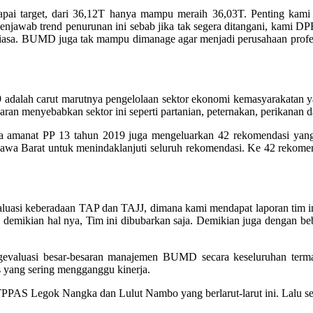
pai target, dari 36,12T hanya mampu meraih 36,03T. Penting kami
jawab trend penurunan ini sebab jika tak segera ditangani, kami DPRD
biasa. BUMD juga tak mampu dimanage agar menjadi perusahaan profesi
 adalah carut marutnya pengelolaan sektor ekonomi kemasyarakatan 
ggaran menyebabkan sektor ini seperti partanian, peternakan, perikan
na amanat PP 13 tahun 2019 juga mengeluarkan 42 rekomendasi yang 
Jawa Barat untuk menindaklanjuti seluruh rekomendasi. Ke 42 rekomen
luasi keberadaan TAP dan TAJJ, dimana kami mendapat laporan tim ini
 demikian hal nya, Tim ini dibubarkan saja. Demikian juga dengan beb
evaluasi besar-besaran manajemen BUMD secara keseluruhan term
s yang sering mengganggu kinerja.
PPAS Legok Nangka dan Lulut Nambo yang berlarut-larut ini. Lalu se