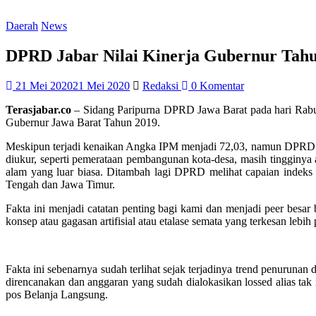
Daerah
News
DPRD Jabar Nilai Kinerja Gubernur Tah
21 Mei 2020
21 Mei 2020
Redaksi
0 Komentar
Terasjabar.co
– Sidang Paripurna DPRD Jawa Barat pada hari Rab
Gubernur Jawa Barat Tahun 2019.
Meskipun terjadi kenaikan Angka IPM menjadi 72,03, namun DPRD mem
diukur, seperti pemerataan pembangunan kota-desa, masih tinggin
alam yang luar biasa. Ditambah lagi DPRD melihat capaian indeks 
Tengah dan Jawa Timur.
Fakta ini menjadi catatan penting bagi kami dan menjadi peer besar
konsep atau gagasan artifisial atau etalase semata yang terkesan le
Fakta ini sebenarnya sudah terlihat sejak terjadinya trend penurun
direncanakan dan anggaran yang sudah dialokasikan lossed alias ta
pos Belanja Langsung.