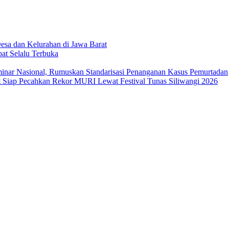
sa dan Kelurahan di Jawa Barat
at Selalu Terbuka
ar Nasional, Rumuskan Standarisasi Penanganan Kasus Pemurtadan
Siap Pecahkan Rekor MURI Lewat Festival Tunas Siliwangi 2026