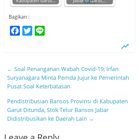
Kabupaten Garut…
Jabar di Garut,…
Bagikan :
F
T
Li
a
w
n
c
itt
e
e
er
b
←
Soal Penanganan Wabah Covid-19, Irfan
o
Suryanagara Minta Pemda Jujur ke Pemerintah
Pusat Soal Keterbatasan
o
k
Pendistribusian Bansos Provinsi di Kabupaten
Garut Ditunda, Stok Telur Bansos Jabar
Didistribusikan ke Daerah Lain
→
Leave a Reply