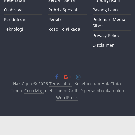
Kesehatan
Serba – Serbi
Hubungi Kami
Olahraga
Rubrik Spesial
Pasang Iklan
Pendidikan
Persib
Pedoman Media
Siber
Teknologi
Road To Pilkada
Privacy Policy
Disclaimer
Hak Cipta © 2026
Teras Jabar
. Keseluruhan Hak Cipta.
Tema:
ColorMag
oleh ThemeGrill. Dipersembahkan oleh
WordPress
.