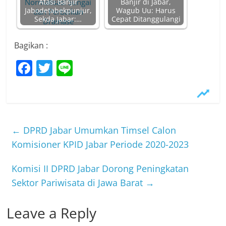
Atasi Banjir
Banjir di Jabar,
Jabodetabekpunjur,
Wagub Uu: Harus
Sekda Jabar:…
Cepat Ditanggulangi
Bagikan :
F
T
Li
a
w
n
c
itt
e
e
er
b
←
DPRD Jabar Umumkan Timsel Calon
o
Komisioner KPID Jabar Periode 2020-2023
o
Komisi II DPRD Jabar Dorong Peningkatan
k
Sektor Pariwisata di Jawa Barat
→
Leave a Reply