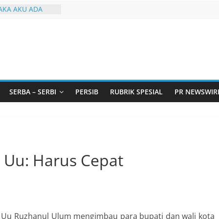
KA AKU ADA
arjo Bahas
i: Pintu Taubat
Remaja, Solusi
asalah
urtadan Gandeng
lar Seminar
an Standarisasi
SERBA – SERBI
PERSIB
RUBRIK SPESIAL
PR NEWSWIR
s Pemurtadan
 Ribu Anak
ndung Barat Siap
URI Lewat
iwangi 2026
b Uu: Harus Cepat
t Uu Ruzhanul Ulum mengimbau para bupati dan wali kota