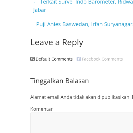
b
←
Terkait Survei Indo Barometer, Ridw
o
Jabar
o
Puji Anies Baswedan, Irfan Suryanagar
k
Leave a Reply
Default Comments
Facebook Comments
Tinggalkan Balasan
Alamat email Anda tidak akan dipublikasikan.
Komentar