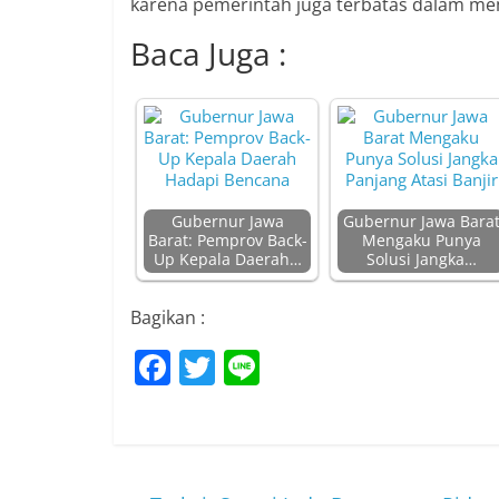
karena pemerintah juga terbatas dalam me
Baca Juga :
Gubernur Jawa
Gubernur Jawa Bara
Barat: Pemprov Back-
Mengaku Punya
Up Kepala Daerah…
Solusi Jangka…
Bagikan :
F
T
Li
a
w
n
c
itt
e
e
er