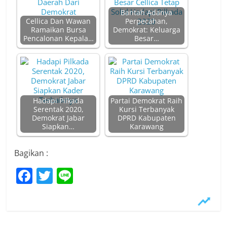
Bantah Adanya
Cellica Dan Wawan
Perpecahan,
Ramaikan Bursa
Demokrat: Keluarga
Pencalonan Kepala…
Besar…
Hadapi Pilkada
Partai Demokrat Raih
Serentak 2020,
Kursi Terbanyak
Demokrat Jabar
DPRD Kabupaten
Siapkan…
Karawang
Bagikan :
F
T
Li
a
w
n
c
itt
e
e
er