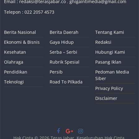
Email :
redaksi@terasjabar.co
,
ghigaintimedia@gmail.com
Telepon : 022 2057 4573
Berita Nasional
Berita Daerah
Tentang Kami
Ekonomi & Bisnis
Gaya Hidup
Redaksi
Kesehatan
Serba – Serbi
Hubungi Kami
Olahraga
Rubrik Spesial
Pasang Iklan
Pendidikan
Persib
Pedoman Media
Siber
Teknologi
Road To Pilkada
Privacy Policy
Disclaimer
Hak Cipta © 2026
Teras Jabar
. Keseluruhan Hak Cipta.