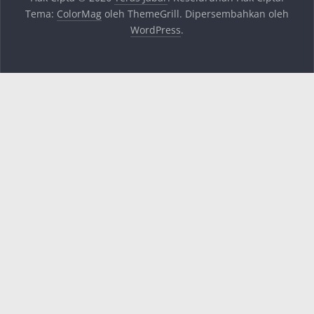
Tema:
ColorMag
oleh ThemeGrill. Dipersembahkan oleh
WordPress
.