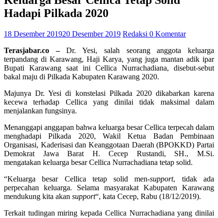
Keluarga Besar Cellica Tetap Solid
Hadapi Pilkada 2020
18 Desember 2019
20 Desember 2019
Redaksi
0 Komentar
Terasjabar.co –
Dr. Yesi, salah seorang anggota keluarga
terpandang di Karawang, Haji Karya, yang juga mantan adik ipar
Bupati Karawang saat ini Cellica Nurrachadiana, disebut-sebut
bakal maju di Pilkada Kabupaten Karawang 2020.
Majunya Dr. Yesi di konstelasi Pilkada 2020 dikabarkan karena
kecewa terhadap Cellica yang dinilai tidak maksimal dalam
menjalankan fungsinya.
Menanggapi anggapan bahwa keluarga besar Cellica terpecah dalam
menghadapi Pilkada 2020, Wakil Ketua Badan Pembinaan
Organisasi, Kaderisasi dan Keanggotaan Daerah (BPOKKD) Partai
Demokrat Jawa Barat H. Cecep Rustandi, SH., M.Si.
mengatakan keluarga besar Cellica Nurrachadiana tetap solid.
“Keluarga besar Cellica tetap solid men-
support
, tidak ada
perpecahan keluarga. Selama masyarakat Kabupaten Karawang
mendukung kita akan
support
“, kata Cecep, Rabu (18/12/2019).
Terkait tudingan miring kepada Cellica Nurrachadiana yang dinilai