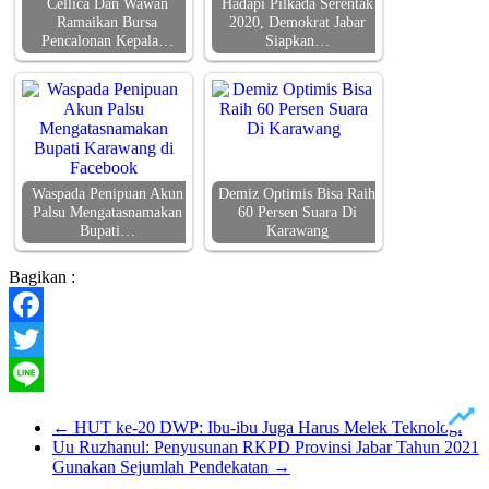
Cellica Dan Wawan
Hadapi Pilkada Serentak
Ramaikan Bursa
2020, Demokrat Jabar
Pencalonan Kepala…
Siapkan…
Waspada Penipuan Akun
Demiz Optimis Bisa Raih
Palsu Mengatasnamakan
60 Persen Suara Di
Bupati…
Karawang
Bagikan :
Facebook
Twitter
Line
←
HUT ke-20 DWP: Ibu-ibu Juga Harus Melek Teknologi
Uu Ruzhanul: Penyusunan RKPD Provinsi Jabar Tahun 2021
Gunakan Sejumlah Pendekatan
→