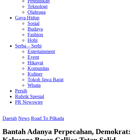
Pendidikan
Teknologi
Olahraga
Gaya Hidup
Sosial
Budaya
Fashion
Hobi
Serba – Serbi
Entertainment
Event
Hikayat
Komunitas
Kuliner
Tokoh Jawa Barat
Wisata
Persib
Rubrik Spesial
PR Newswire
Daerah
News
Road To Pilkada
Bantah Adanya Perpecahan, Demokrat: