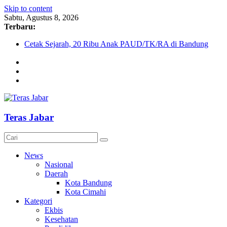
Skip to content
Sabtu, Agustus 8, 2026
Terbaru:
Cetak Sejarah, 20 Ribu Anak PAUD/TK/RA di Bandung
Barat Siap Pecahkan Rekor MURI Lewat Festival Tunas
Siliwangi 2026
KDM Ajak LPM Ikut Andil dalam Percepatan Pembangunan
Desa dan Kelurahan di Jawa Barat
Debat Publik Sidoarjo Bahas LGBTQ, Ustadz Yudi: Pintu
Taubat Selalu Terbuka
Darurat HIV pada Remaja, Solusi tak Menyentuh Masalah
Teras Jabar
Komnas Anti Pemurtadan Gandeng Dewan Dakwah Gelar
Seminar Nasional, Rumuskan Standarisasi Penanganan Kasus
Pemurtadan
News
Nasional
Daerah
Kota Bandung
Kota Cimahi
Kategori
Ekbis
Kesehatan